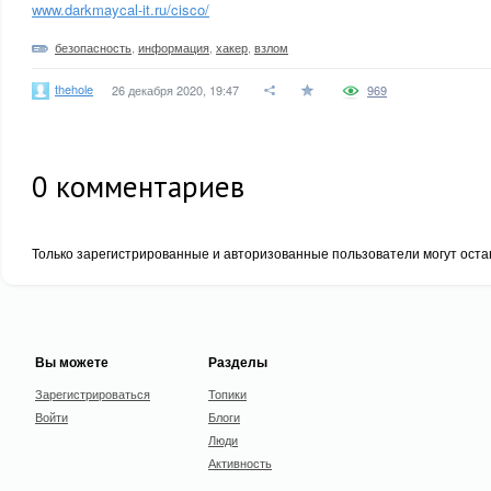
www.darkmaycal-it.ru/cisco/
безопасность
,
информация
,
хакер
,
взлом
thehole
26 декабря 2020, 19:47
969
0
комментариев
Только зарегистрированные и авторизованные пользователи могут оста
Вы можете
Разделы
Зарегистрироваться
Топики
Войти
Блоги
Люди
Активность