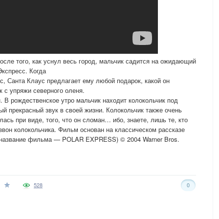
осле того, как уснул весь город, мальчик садится на ожидающий
кспресс. Когда
, Санта Клаус предлагает ему любой подарок, какой он
к с упряжи северного оленя.
н. В рождественское утро мальчик находит колокольчик под
мый прекрасный звук в своей жизни. Колокольчик также очень
ась при виде, того, что он сломан… ибо, знаете, лишь те, кто
звон колокольчика. Фильм основан на классическом рассказе
 название фильма — POLAR EXPRESS) © 2004 Warner Bros.
528
0