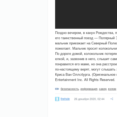
Поздно вечером, в канун Рождества, п
его таинственный поезд — Полярный Э
мальчик приезжает на Северный Полюс
пожелает. Мальчик просит колокольчи
По дороге домой, колокольчик потеря
елкой, и, зазвонив в него, слышит са
понравился его маме, но она расстроил
по-настоящему верят, могут слышать 
Криса Ван Оллсбурга. (Оригинальное
Entertainment Inc. All Rights Reserved.
безопасность
,
информация
,
хакер
,
взлом
thehole
26 декабря 2020, 02:44