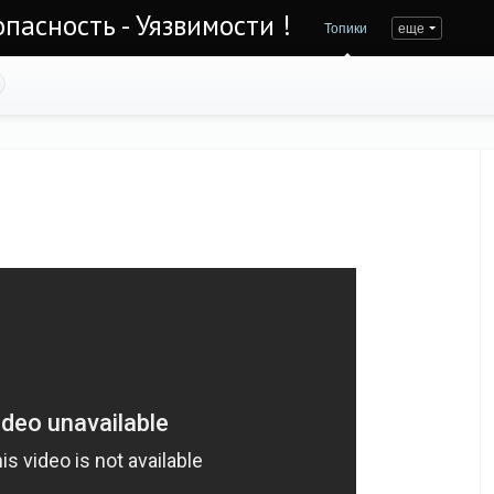
асность - Уязвимости !
Топики
еще