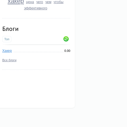
хакер
цена
чего
чем
чтобы
эффективного
Блоги
Топ
Хакер
0.00
Все блоги