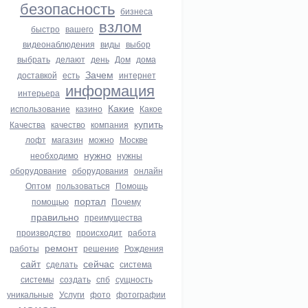
безопасность
бизнеса
взлом
быстро
вашего
видеонаблюдения
виды
выбор
выбрать
делают
день
Дом
дома
Зачем
доставкой
есть
интернет
информация
интерьера
Какие
использование
казино
Какое
купить
Качества
качество
компания
лофт
магазин
можно
Москве
нужно
необходимо
нужны
оборудование
оборудования
онлайн
Оптом
пользоваться
Помощь
портал
помощью
Почему
правильно
преимущества
производство
происходит
работа
ремонт
работы
решение
Рождения
сайт
сейчас
сделать
система
системы
создать
спб
сущность
уникальные
Услуги
фото
фотографии