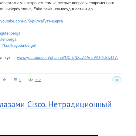
кспертами мы затронем самые острые вопросы современного
ти, кибербуллинг, Fake news, самосуд в сети и др.
youtube.com/c/КурилкаГутенберга
agutenberga
utenberga
/kurilkagutenberga/
ал, тут —
www.youtube.com/channel/UCfENXzZ9AncV53i9dxfzD-A
0
712
0
глазами Cisco. Нетрадиционный