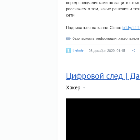
перед специалистами по защите стоит
расскажем о том, какие решения и те
сети.
Подписаться на канал Cisco:
bit.ly/L1
безопасность
,
информация
,
хакер
,
взлом
thehole
26 декабря 2020, 01:45
Цифровой след | Да
Хакер