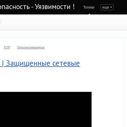
асность - Уязвимости !
Топики
еще
TOP
Просматриваемые
 | Защищенные сетевые