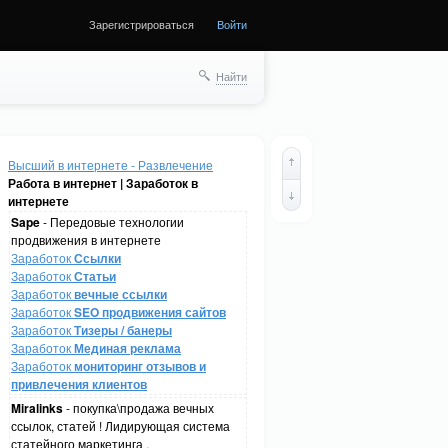
Зарегистрироваться
Войти
Найти
Высший в интернете - Развлечение
Работа в интернет | Заработок в
интернете
Sape
- Передовые технологии
продвижения в интернете
Заработок
Ссылки
Заработок
Статьи
Заработок
вечные ссылки
Заработок
SEO продвижения сайтов
Заработок
Тизеры / банеры
Заработок
Мединая реклама
Заработок
мониторинг отзывов и
привлечения клиентов
Miralinks
- покупка\продажа вечных
ссылок, статей ! Лидирующая система
статейного маркетинга .