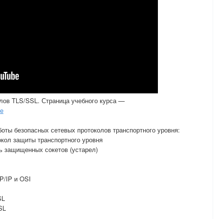
лов TLS/SSL. Страница учебного курса —
ne
оты безопасных сетевых протоколов транспортного уровня:
токол защиты транспортного уровня
нь защищенных сокетов (устарел)
P/IP и OSI
SL
SL