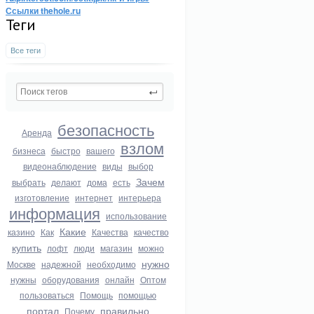
Ссылки thehole.ru
Теги
Все теги
безопасность
Аренда
взлом
бизнеса
быстро
вашего
видеонаблюдение
виды
выбор
Зачем
выбрать
делают
дома
есть
изготовление
интернет
интерьера
информация
использование
Какие
казино
Как
Качества
качество
купить
лофт
люди
магазин
можно
нужно
Москве
надежной
необходимо
нужны
оборудования
онлайн
Оптом
пользоваться
Помощь
помощью
портал
правильно
Почему