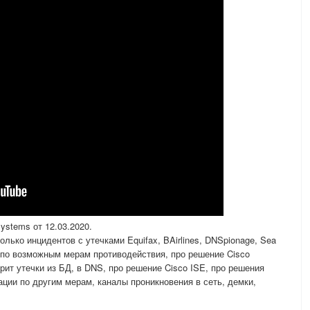
ystems от 12.03.2020.
олько инцидентов с утечками Equifax, BAirlines, DNSpionage, Sea
и по возможным мерам противодействия, про решение Cisco
торит утечки из БД, в DNS, про решение Cisco ISE, про решения
ации по другим мерам, каналы проникновения в сеть, демки,