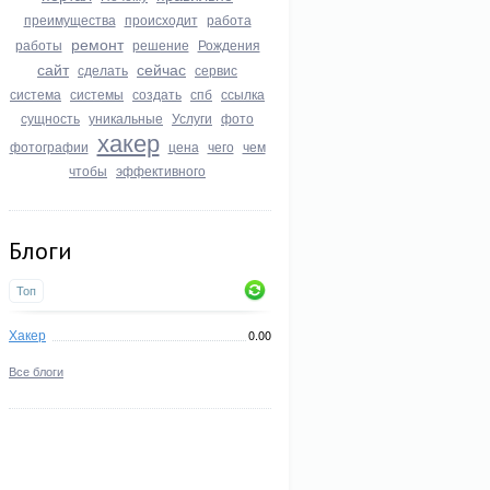
преимущества
происходит
работа
ремонт
работы
решение
Рождения
сайт
сейчас
сделать
сервис
система
системы
создать
спб
ссылка
сущность
уникальные
Услуги
фото
хакер
фотографии
цена
чего
чем
чтобы
эффективного
Блоги
Топ
Хакер
0.00
Все блоги