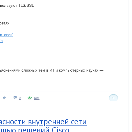
спользуют TLS/SSL
сетях:
n_andr/
in
бъяснениями сложных тем в ИТ и компьютерных науках —
0
691
0
асности внутренней сети
ощью решений Cisco