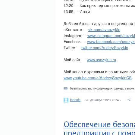
12:20 — Как прикладные протоколы и
13:55 — Итоги
Добавляйтесь в друзья в социальных 
вКонтакте —
vk.com/avsozykin
Instagram —
www.instagram.com/sozyki
Facebook —
www.facebook.com/asozyk
Twitter —
twitter.com/AndreySozykin
Мой сайт —
www.asozykin.ru
Мой канал с краткими и понятными о
www.youtube.com/c/AndreySozykinCS
безопасность
,
информация
,
хакер
,
взлом
thehole
26 декабря 2020, 01:46
Обеспечение безоп
предприятия с пом