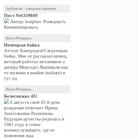
JoyReactor - смешные картинки ...
Пост №6359849
Автор: lostpisec Развернуть
Комментировать
Лента ЯПлакалъ...
Немецкая байка
Ахтунг Камераден!Следующая
байка. Мне её рассказал немец,
который работал механиком у
дилера Мерседес.Выпивали как
то мужики в кнайпе (кабаке) и
тут од
Лента ЯПлакалъ...
Белоснежке 45!
6 августа свой 45-й день
рождения отмечает Ирина
Анатольевна Рахманова.
Будущая артистка родилась в
1981 году в семье
военнослужащего, где ее
появления жда