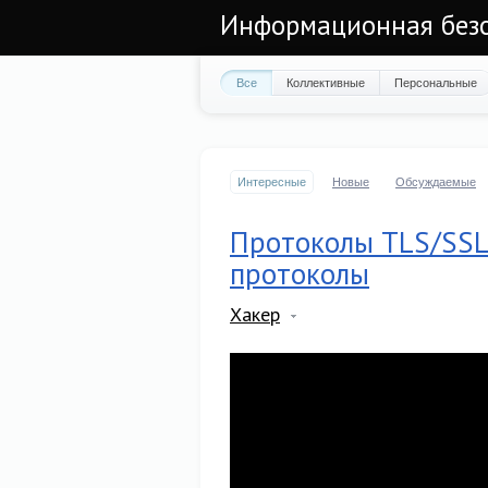
Информационная безоп
Все
Коллективные
Персональные
Интересные
Новые
Обсуждаемые
Протоколы TLS/SSL
протоколы
Хакер