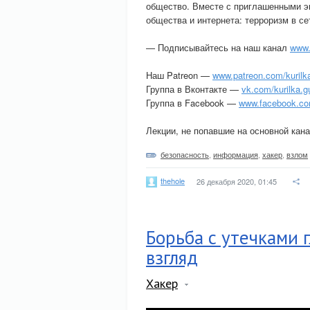
общество. Вместе с приглашенными э
общества и интернета: терроризм в се
— Подписывайтесь на наш канал
www.
Наш Patreon —
www.patreon.com/kurilk
Группа в Вконтакте —
vk.com/kurilka.g
Группа в Facebook —
www.facebook.com
Лекции, не попавшие на основной кан
безопасность
,
информация
,
хакер
,
взлом
thehole
26 декабря 2020, 01:45
Борьба с утечками 
взгляд
Хакер