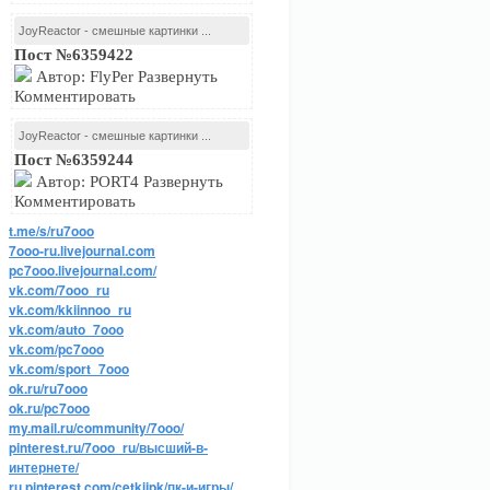
JoyReactor - смешные картинки ...
Пост №6359422
Автор: FlyPer Развернуть
Комментировать
JoyReactor - смешные картинки ...
Пост №6359244
Автор: PORT4 Развернуть
Комментировать
t.me/s/ru7ooo
7ooo-ru.livejournal.com
pc7ooo.livejournal.com/
vk.com/7ooo_ru
vk.com/kkiinnoo_ru
vk.com/auto_7ooo
vk.com/pc7ooo
vk.com/sport_7ooo
ok.ru/ru7ooo
ok.ru/pc7ooo
my.mail.ru/community/7ooo/
pinterest.ru/7ooo_ru/высший-в-
интернете/
ru.pinterest.com/cetkijpk/пк-и-игры/