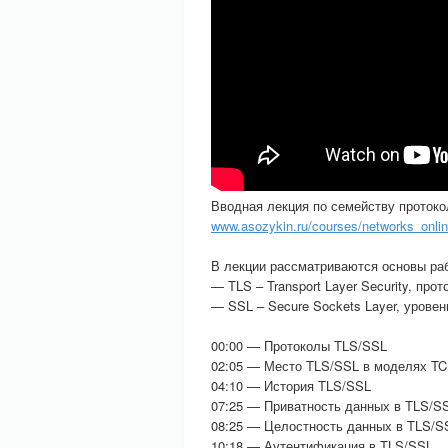
Вводная лекция по семейству протоко
www.asozykin.ru/courses/networks_onli
В лекции рассматриваются основы раб
— TLS – Transport Layer Security, про
— SSL – Secure Sockets Layer, урове
00:00 — Протоколы TLS/SSL
02:05 — Место TLS/SSL в моделях TC
04:10 — История TLS/SSL
07:25 — Приватность данных в TLS/S
08:25 — Целостность данных в TLS/S
10:18 — Аутентификация в TLS/SSL