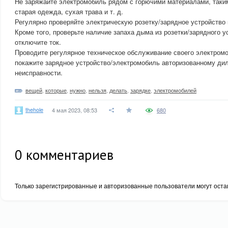
Не заряжайте электромобиль рядом с горючими материалами, таким
старая одежда, сухая трава и т. д.
Регулярно проверяйте электрическую розетку/зарядное устройство
Кроме того, проверьте наличие запаха дыма из розетки/зарядного у
отключите ток.
Проводите регулярное техническое обслуживание своего электром
покажите зарядное устройство/электромобиль авторизованному ди
неисправности.
вещей
,
которые
,
нужно
,
нельзя
,
делать
,
зарядке
,
электромобилей
thehole
4 мая 2023, 08:53
680
0
комментариев
Только зарегистрированные и авторизованные пользователи могут оста