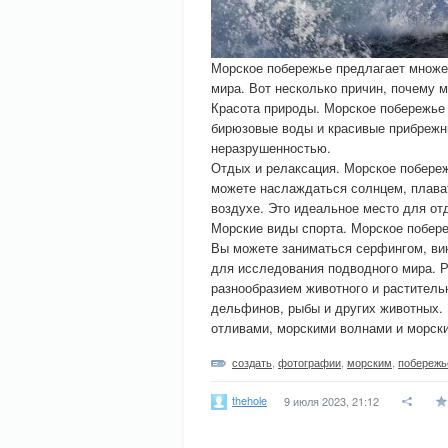
Морское побережье предлагает множе
мира. Вот несколько причин, почему 
Красота природы. Морское побережье
бирюзовые воды и красивые прибрежн
неразрушенностью.
Отдых и релаксация. Морское побере
можете наслаждаться солнцем, плават
воздухе. Это идеальное место для от
Морские виды спорта. Морское побер
Вы можете заниматься серфингом, ви
для исследования подводного мира. 
разнообразием животного и раститель
дельфинов, рыбы и других животных. 
отливами, морскими волнами и морск
создать
,
фотографии
,
морским
,
побереж
thehole
9 июля 2023, 21:12