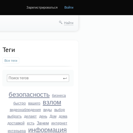
Зарегистрироваться
Войти
Найти
Теги
Все теги
безопасность
бизнеса
взлом
быстро
вашего
видеонаблюдения
виды
выбор
выбрать
делают
день
Дом
дома
Зачем
доставкой
есть
интернет
информация
интерьера