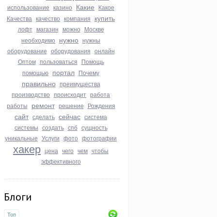
Какие
использование
казино
Какое
купить
Качества
качество
компания
лофт
магазин
можно
Москве
нужно
необходимо
нужны
оборудование
оборудования
онлайн
Оптом
пользоваться
Помощь
портал
помощью
Почему
правильно
преимущества
производство
происходит
работа
ремонт
работы
решение
Рождения
сайт
сейчас
сделать
система
системы
создать
спб
сущность
уникальные
Услуги
фото
фотографии
хакер
цена
чего
чем
чтобы
эффективного
Блоги
Топ