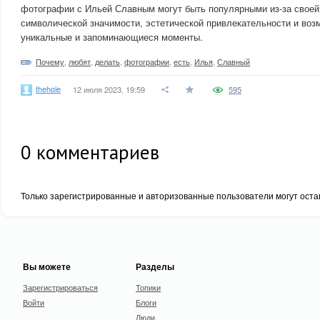
фотографии с Ильей Славным могут быть популярными из-за своей
символической значимости, эстетической привлекательности и воз
уникальные и запоминающиеся моменты.
Почему
,
любят
,
делать
,
фотографии
,
есть
,
Илья
,
Славный
thehole
12 июля 2023, 19:59
595
0
комментариев
Только зарегистрированные и авторизованные пользователи могут оста
Вы можете
Разделы
Зарегистрироваться
Топики
Войти
Блоги
Люди