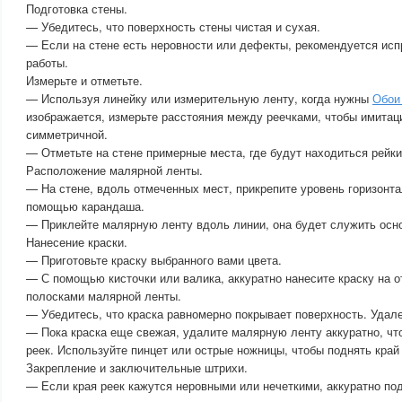
Подготовка стены.
— Убедитесь, что поверхность стены чистая и сухая.
— Если на стене есть неровности или дефекты, рекомендуется исп
работы.
Измерьте и отметьте.
— Используя линейку или измерительную ленту, когда нужны
Обои
изображается, измерьте расстояния между реечками, чтобы имитац
симметричной.
— Отметьте на стене примерные места, где будут находиться рейки
Расположение малярной ленты.
— На стене, вдоль отмеченных мест, прикрепите уровень горизонта
помощью карандаша.
— Приклейте малярную ленту вдоль линии, она будет служить осно
Нанесение краски.
— Приготовьте краску выбранного вами цвета.
— С помощью кисточки или валика, аккуратно нанесите краску на 
полосками малярной ленты.
— Убедитесь, что краска равномерно покрывает поверхность. Удал
— Пока краска еще свежая, удалите малярную ленту аккуратно, чт
реек. Используйте пинцет или острые ножницы, чтобы поднять край 
Закрепление и заключительные штрихи.
— Если края реек кажутся неровными или нечеткими, аккуратно под