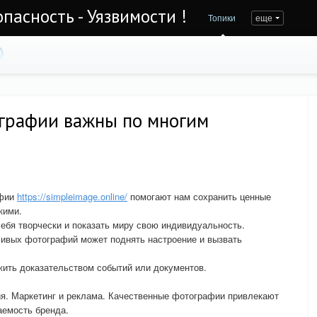
асность - Уязвимости !
Топики
еще
графии важны по многим
афии
https://simpleimage.online/
помогают нам сохранить ценные
кими.
ебя творчески и показать миру свою индивидуальность.
сивых фотографий может поднять настроение и вызвать
жить доказательством событий или документов.
я. Маркетинг и реклама. Качественные фотографии привлекают
аемость бренда.