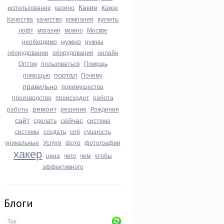
Какие
использование
казино
Какое
купить
Качества
качество
компания
лофт
магазин
можно
Москве
нужно
необходимо
нужны
оборудование
оборудования
онлайн
Оптом
пользоваться
Помощь
портал
помощью
Почему
правильно
преимущества
производство
происходит
работа
ремонт
работы
решение
Рождения
сайт
сейчас
сделать
система
системы
создать
спб
сущность
уникальные
Услуги
фото
фотографии
хакер
цена
чего
чем
чтобы
эффективного
Блоги
Топ