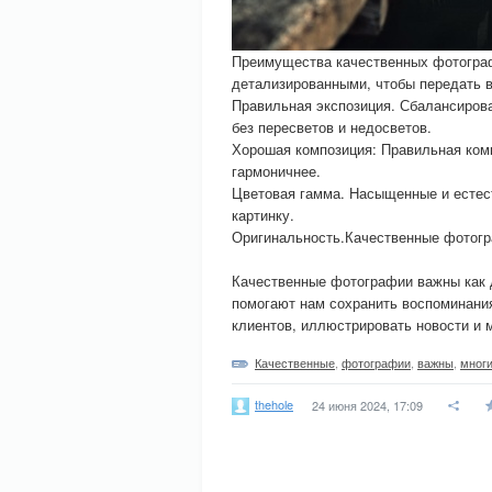
Преимущества качественных фотограф
детализированными, чтобы передать 
Правильная экспозиция. Сбалансирова
без пересветов и недосветов.
Хорошая композиция: Правильная ком
гармоничнее.
Цветовая гамма. Насыщенные и естес
картинку.
Оригинальность.Качественные фотогр
Качественные фотографии важны как д
помогают нам сохранить воспоминания
клиентов, иллюстрировать новости и м
Качественные
,
фотографии
,
важны
,
мног
thehole
24 июня 2024, 17:09