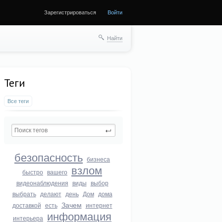
Зарегистрироваться
Войти
Найти
Теги
Все теги
безопасность
бизнеса
взлом
быстро
вашего
видеонаблюдения
виды
выбор
выбрать
делают
день
Дом
дома
Зачем
доставкой
есть
интернет
информация
интерьера