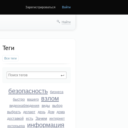
Зарегистрироваться
Войти
Найти
Теги
Все теги
безопасность
бизнеса
взлом
быстро
вашего
видеонаблюдения
виды
выбор
выбрать
делают
день
Дом
дома
Зачем
доставкой
есть
интернет
информация
интерьера