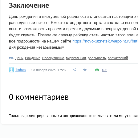
Заключение
День рождения в виртуальной реальности становится настоящим хи
равнодушным никого. Вместо стандартного торта и застолья вы п
опыт и возможность провести время с друзьями в непринужденной о
будет скучать. Позвольте своему ребенку стать частью этого волше
все подробности на нашем сайте
https://novokuznetsk.warpoint.ru/bir
дня рождения незабываемым.
День
,
Рождения
,
Новокузнецке
,
виртуальная
,
реальность
,
впечатлений
thehole
23 января 2025, 17:26
422
0
комментариев
Только зарегистрированные и авторизованные пользователи могут оста