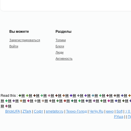
Вы можете
Разделы
Зарегистрироваться
Топики
Войти
Блоги
Люди
Активность
Read this :
✚
💾
✚
💾
✚
💾
✚
💾
✚
💾
✚
💾
✚
💾
✚
💾
✚
💾
✚
💾
✚
💾
✚
💾
✚
💾
✚
💾
✚
💾
✚
💾
✚
💾
✚
💾
✚
💾
✚
💾
✚
💾
✚
💾
✚
💾
✚
💾
✚
💾
✚
💾
✚
💾
✚
💾
✚
💾
✚
💾
✚
💾
✚
💾
✚
💾
💾
✚
💾
BrickUFA
|
ZTark
|
Софт
|
smetafor.ru
|
Техно-Голод
|
ЧеЧу.Ru
|
кино
|
Soft
|
:( 0
РУша
| |
П