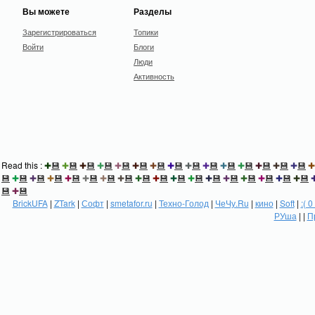
Вы можете
Разделы
Зарегистрироваться
Топики
Войти
Блоги
Люди
Активность
Read this :
✚
💾
✚
💾
✚
💾
✚
💾
✚
💾
✚
💾
✚
💾
✚
💾
✚
💾
✚
💾
✚
💾
✚
💾
✚
💾
✚
💾
✚
💾
✚
💾
✚
💾
✚
💾
✚
💾
✚
💾
✚
💾
✚
💾
✚
💾
✚
💾
✚
💾
✚
💾
✚
💾
✚
💾
✚
💾
✚
💾
✚
💾
✚
💾
✚
💾
💾
✚
💾
BrickUFA
|
ZTark
|
Софт
|
smetafor.ru
|
Техно-Голод
|
ЧеЧу.Ru
|
кино
|
Soft
|
:( 0
РУша
| |
П