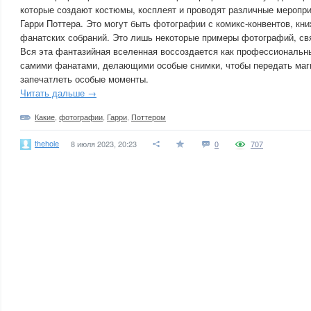
которые создают костюмы, косплеят и проводят различные меропри
Гарри Поттера. Это могут быть фотографии с комикс-конвентов, кн
фанатских собраний. Это лишь некоторые примеры фотографий, свя
Вся эта фантазийная вселенная воссоздается как профессиональн
самими фанатами, делающими особые снимки, чтобы передать маги
запечатлеть особые моменты.
Читать дальше →
Какие
,
фотографии
,
Гарри
,
Поттером
thehole
8 июля 2023, 20:23
0
707