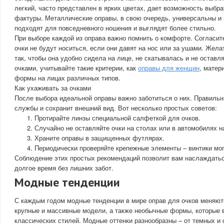
легкий, часто представлен в ярких цветах, дает возможность выбра
фактуры. Металлические оправы, в свою очередь, универсальны и
подходят для повседневного ношения и выглядят более стильно.
При выборе каждой из оправа важно помнить о комфорте. Согласит
очки не будут носиться, если они давят на нос или за ушами. Жел
так, чтобы она удобно сидела на лице, не скатывалась и не оставл
очками, учитывайте такие критерии, как
оправы для женщин
, матер
формы на лицах различных типов.
Как ухаживать за очками
После выбора идеальной оправы важно заботиться о них. Правильн
службы и сохранит внешний вид. Вот несколько простых советов:
Протирайте линзы специальной салфеткой для очков.
Случайно не оставляйте очки на столах или в автомобилях н
Храните оправы в защищенных футлярах.
Периодически проверяйте крепежные элементы – винтики мог
Соблюдение этих простых рекомендаций позволит вам наслаждат
долгое время без лишних забот.
Модные тенденции
С каждым годом модные тенденции в мире оправ для очков меняют
крупные и массивные модели, а также необычные формы, которые 
классических стилей. Модные оттенки разнообразны – от темных и с