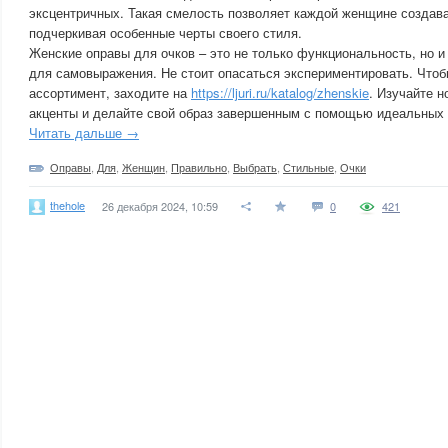
эксцентричных. Такая смелость позволяет каждой женщине создав
подчеркивая особенные черты своего стиля.
Женские оправы для очков – это не только функциональность, но 
для самовыражения. Не стоит опасаться экспериментировать. Чтоб
ассортимент, заходите на
https://ljuri.ru/katalog/zhenskie
. Изучайте н
акценты и делайте свой образ завершенным с помощью идеальных 
Читать дальше →
Оправы
,
Для
,
Женщин
,
Правильно
,
Выбрать
,
Стильные
,
Очки
thehole
26 декабря 2024, 10:59
0
421