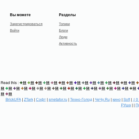
Вы можете
Разделы
Зарегистрироваться
Топики
Войти
Блоги
Люди
Активность
Read this :
✚
💾
✚
💾
✚
💾
✚
💾
✚
💾
✚
💾
✚
💾
✚
💾
✚
💾
✚
💾
✚
💾
✚
💾
✚
💾
✚
💾
✚
💾
✚
💾
✚
💾
✚
💾
✚
💾
✚
💾
✚
💾
✚
💾
✚
💾
✚
💾
✚
💾
✚
💾
✚
💾
✚
💾
✚
💾
✚
💾
✚
💾
✚
💾
✚
💾
💾
✚
💾
BrickUFA
|
ZTark
|
Софт
|
smetafor.ru
|
Техно-Голод
|
ЧеЧу.Ru
|
кино
|
Soft
|
:( 0
РУша
| |
П