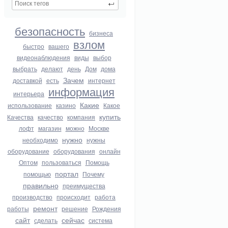
безопасность
бизнеса
взлом
быстро
вашего
видеонаблюдения
виды
выбор
выбрать
делают
день
Дом
дома
Зачем
доставкой
есть
интернет
информация
интерьера
Какие
использование
казино
Какое
купить
Качества
качество
компания
лофт
магазин
можно
Москве
нужно
необходимо
нужны
оборудование
оборудования
онлайн
Оптом
пользоваться
Помощь
портал
помощью
Почему
правильно
преимущества
производство
происходит
работа
ремонт
работы
решение
Рождения
сайт
сейчас
сделать
система