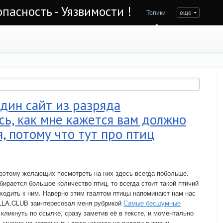
асность - Уязвимости !
Топики
еще
один сайт из разряда
ь, как мне кажется вам должно
, потому что тут про птиц
оэтому желающих посмотреть на них здесь всегда побольше.
бирается большое количество птиц, то всегда стоит такой птичий
дходить к ним. Наверно этим гвалтом птицы напоминают нам нас
LLA.CLUB заинтересовал меня рубрикой
Самые бесшумные
я кликнуть по ссылке, сразу заметив её в тексте, и моментально
 многих из которых вы даже никогда не видели в жизни.