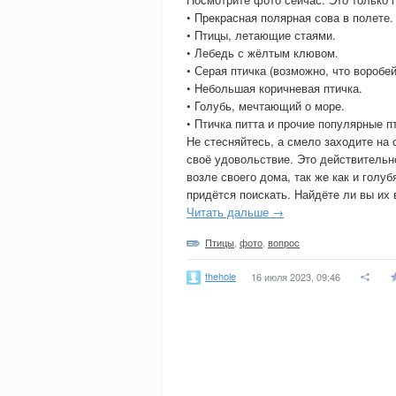
• Прекрасная полярная сова в полете.
• Птицы, летающие стаями.
• Лебедь с жёлтым клювом.
• Серая птичка (возможно, что воробей
• Небольшая коричневая птичка.
• Голубь, мечтающий о море.
• Птичка питта и прочие популярные п
Не стесняйтесь, а смело заходите н
своё удовольствие. Это действительн
возле своего дома, так же как и голу
придётся поискать. Найдёте ли вы их
Читать дальше →
Птицы
,
фото
,
вопрос
thehole
16 июля 2023, 09:46