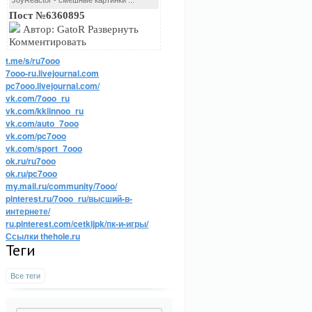
JoyReactor - смешные картинки ...
Пост №6360895
Автор: GatoR Развернуть
Комментировать
t.me/s/ru7ooo
7ooo-ru.livejournal.com
pc7ooo.livejournal.com/
vk.com/7ooo_ru
vk.com/kkiinnoo_ru
vk.com/auto_7ooo
vk.com/pc7ooo
vk.com/sport_7ooo
ok.ru/ru7ooo
ok.ru/pc7ooo
my.mail.ru/community/7ooo/
pinterest.ru/7ooo_ru/высший-в-
интернете/
ru.pinterest.com/cetkijpk/пк-и-игры/
Ссылки thehole.ru
Теги
Все теги