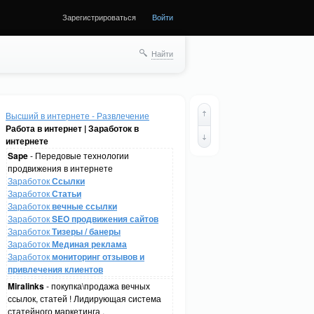
Зарегистрироваться
Войти
Найти
Высший в интернете - Развлечение
Работа в интернет | Заработок в
интернете
Sape
- Передовые технологии
продвижения в интернете
Заработок
Ссылки
Заработок
Статьи
Заработок
вечные ссылки
Заработок
SEO продвижения сайтов
Заработок
Тизеры / банеры
Заработок
Мединая реклама
Заработок
мониторинг отзывов и
привлечения клиентов
Miralinks
- покупка\продажа вечных
ссылок, статей ! Лидирующая система
статейного маркетинга .