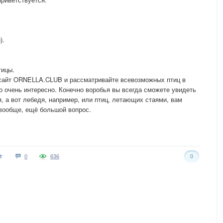
).
тицы.
а сайт ORNELLA.CLUB и рассматривайте всевозможных птиц в
о очень интересно. Конечно воробья вы всегда сможете увидеть
бя, а вот лебедя, например, или птиц, летающих стаями, вам
 вообще, ещё большой вопрос.
0
636
0