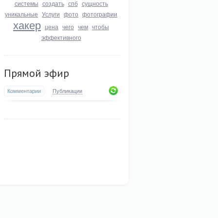
системы
создать
спб
сущность
уникальные
Услуги
фото
фотографии
хакер
цена
чего
чем
чтобы
эффективного
Прямой эфир
Комментарии
Публикации