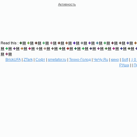
Активность
Read this :
✚
💾
✚
💾
✚
💾
✚
💾
✚
💾
✚
💾
✚
💾
✚
💾
✚
💾
✚
💾
✚
💾
✚
💾
✚
💾
✚
💾
✚
💾
✚
💾
✚
💾
✚
💾
✚
💾
✚
💾
✚
💾
✚
💾
✚
💾
✚
💾
✚
💾
✚
💾
✚
💾
✚
💾
✚
💾
✚
💾
✚
💾
✚
💾
✚
💾
💾
✚
💾
BrickUFA
|
ZTark
|
Софт
|
smetafor.ru
|
Техно-Голод
|
ЧеЧу.Ru
|
кино
|
Soft
|
:( 0
РУша
| |
П