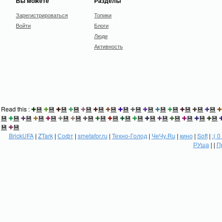
Вы можете
Разделы
Зарегистрироваться
Топики
Войти
Блоги
Люди
Активность
Read this :
✚
💾
✚
💾
✚
💾
✚
💾
✚
💾
✚
💾
✚
💾
✚
💾
✚
💾
✚
💾
✚
💾
✚
💾
✚
💾
✚
💾
✚
💾
✚
💾
✚
💾
✚
💾
✚
💾
✚
💾
✚
💾
✚
💾
✚
💾
✚
💾
✚
💾
✚
💾
✚
💾
✚
💾
✚
💾
✚
💾
✚
💾
✚
💾
✚
💾
💾
✚
💾
BrickUFA
|
ZTark
|
Софт
|
smetafor.ru
|
Техно-Голод
|
ЧеЧу.Ru
|
кино
|
Soft
|
:( 0
РУша
| |
П