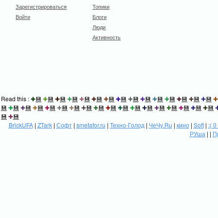
Зарегистрироваться
Топики
Войти
Блоги
Люди
Активность
Read this :
✚
💾
✚
💾
✚
💾
✚
💾
✚
💾
✚
💾
✚
💾
✚
💾
✚
💾
✚
💾
✚
💾
✚
💾
✚
💾
✚
💾
✚
💾
✚
💾
✚
💾
✚
💾
✚
💾
✚
💾
✚
💾
✚
💾
✚
💾
✚
💾
✚
💾
✚
💾
✚
💾
✚
💾
✚
💾
✚
💾
✚
💾
✚
💾
✚
💾
💾
✚
💾
BrickUFA
|
ZTark
|
Софт
|
smetafor.ru
|
Техно-Голод
|
ЧеЧу.Ru
|
кино
|
Soft
|
:( 0
РУша
| |
П