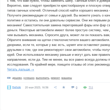
с тем, что вам нужно, чтобы заменить шину. Гаечный ключ и домк
Вероятно, вам следует приобрести крестообразную и плоскую отвер
типов гаечных ключей. Отличный способ найти хорошего механика 
Получите рекомендации от семьи и друзей. Вы можете узнать о кач
политике и остались ли они довольны сервисом. Они же первыми р
механике! Самостоятельная замена перегоревшей фары или фар сэ
деньги. Некоторые автомобили имеют более простую систему, чем 
чем вызывать механика. Спросите друга, может ли он показать вам,
Обратите внимание на щетки стеклоочистителя вашего автомобиля
дворники, если те, которые у вас есть, шумят или оставляют разво
друзьями о том, где они ремонтируют свои автомобили, чтобы полу
идей. Они использовали механику раньше и могут дать вам прави
направление, если да. Тем не менее, вы все равно всегда должны 
исследования. По крайней мере, поищите отзывы об этих рекоменд
Читать дальше →
дешево
,
успешно
,
выполнить
,
ремонт
,
машины
thehole
20 мая 2023, 16:56
0
711