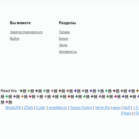
Вы можете
Разделы
Зарегистрироваться
Топики
Войти
Блоги
Люди
Активность
Read this :
✚
💾
✚
💾
✚
💾
✚
💾
✚
💾
✚
💾
✚
💾
✚
💾
✚
💾
✚
💾
✚
💾
✚
💾
✚
💾
✚
💾
✚
💾
✚
💾
✚
💾
✚
💾
✚
💾
✚
💾
✚
💾
✚
💾
✚
💾
✚
💾
✚
💾
✚
💾
✚
💾
✚
💾
✚
💾
✚
💾
✚
💾
✚
💾
✚
💾
💾
✚
💾
BrickUFA
|
ZTark
|
Софт
|
smetafor.ru
|
Техно-Голод
|
ЧеЧу.Ru
|
кино
|
Soft
|
:( 0
РУша
| |
П