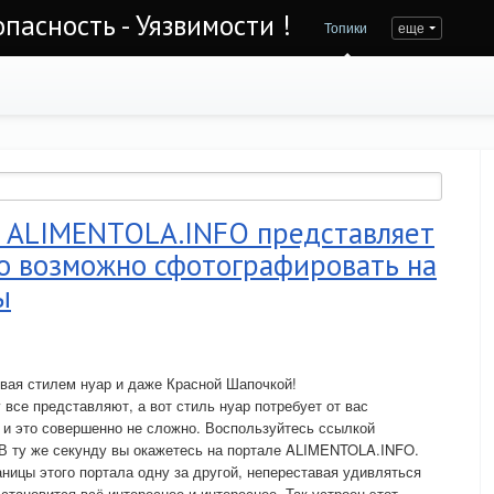
асность - Уязвимости !
Топики
еще
 ALIMENTOLA.INFO представляет
то возможно сфотографировать на
ы
вая стилем нуар и даже Красной Шапочкой!
все представляют, а вот стиль нуар потребует от вас
 и это совершенно не сложно. Воспользуйтесь ссылкой
 В ту же секунду вы окажетесь на портале ALIMENTOLA.INFO.
аницы этого портала одну за другой, непереставая удивляться
становится всё интереснее и интереснее. Так устроен этот