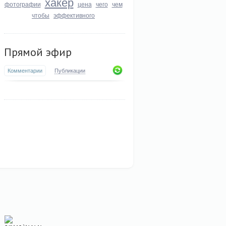
хакер
фотографии
цена
чего
чем
чтобы
эффективного
Прямой эфир
Комментарии
Публикации