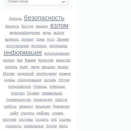
безопасность
Аренда
взлом
бизнеса
быстро
вашего
видеонаблюдение
виды
выбор
Зачем
выбрать
делают
дома
есть
изготовление
интернет
интерьера
информация
использование
Какие
казино
Как
Качества
качество
купить
лофт
люди
магазин
можно
нужно
Москве
надежной
необходимо
нужны
оборудования
онлайн
Оптом
пользоваться
Помощь
помощью
портал
правильно
Почему
преимущества
происходит
работа
ремонт
работы
решение
Рождения
сайт
сейчас
сделать
сервис
система
системы
создать
спб
ссылка
сущность
уникальные
Услуги
фото