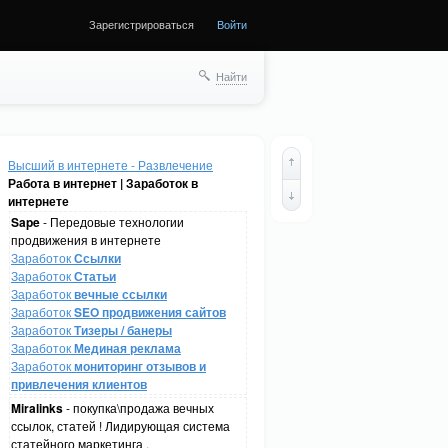
Зарегистрироваться
Войти
Найти
Высший в интернете - Развлечение
Работа в интернет | Заработок в
интернете
Sape
- Передовые технологии
продвижения в интернете
Заработок
Ссылки
Заработок
Статьи
Заработок
вечные ссылки
Заработок
SEO продвижения сайтов
Заработок
Тизеры / банеры
Заработок
Мединая реклама
Заработок
мониторинг отзывов и
привлечения клиентов
Miralinks
- покупка\продажа вечных
ссылок, статей ! Лидирующая система
статейного маркетинга .