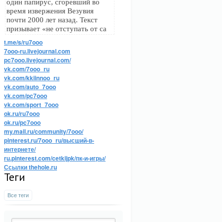
один папирус, сгоревший во
время извержения Везувия
почти 2000 лет назад. Текст
призывает «не отступать от са
t.me/s/ru7ooo
7ooo-ru.livejournal.com
pc7ooo.livejournal.com/
vk.com/7ooo_ru
vk.com/kkiinnoo_ru
vk.com/auto_7ooo
vk.com/pc7ooo
vk.com/sport_7ooo
ok.ru/ru7ooo
ok.ru/pc7ooo
my.mail.ru/community/7ooo/
pinterest.ru/7ooo_ru/высший-в-
интернете/
ru.pinterest.com/cetkijpk/пк-и-игры/
Ссылки thehole.ru
Теги
Все теги