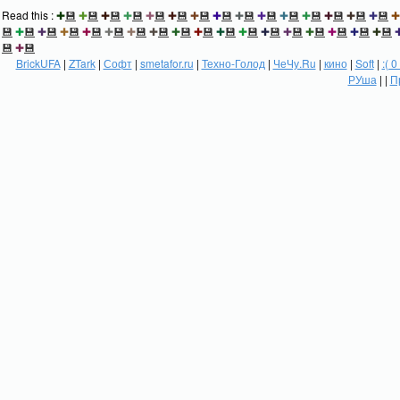
Read this :
✚
💾
✚
💾
✚
💾
✚
💾
✚
💾
✚
💾
✚
💾
✚
💾
✚
💾
✚
💾
✚
💾
✚
💾
✚
💾
✚
💾
✚
💾
✚
💾
✚
💾
✚
💾
✚
💾
✚
💾
✚
💾
✚
💾
✚
💾
✚
💾
✚
💾
✚
💾
✚
💾
✚
💾
✚
💾
✚
💾
✚
💾
✚
💾
✚
💾
💾
✚
💾
BrickUFA
|
ZTark
|
Софт
|
smetafor.ru
|
Техно-Голод
|
ЧеЧу.Ru
|
кино
|
Soft
|
:( 0
РУша
| |
П