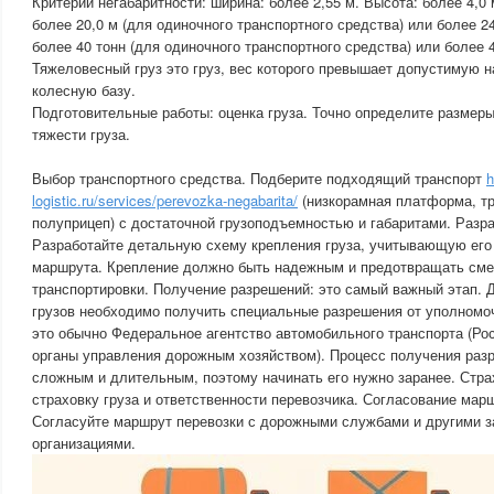
Критерии негабаритности: ширина: более 2,55 м. Высота: более 4,0 
более 20,0 м (для одиночного транспортного средства) или более 24
более 40 тонн (для одиночного транспортного средства) или более 4
Тяжеловесный груз это груз, вес которого превышает допустимую на
колесную базу.
Подготовительные работы: оценка груза. Точно определите размеры
тяжести груза.
Выбор транспортного средства. Подберите подходящий транспорт
h
logistic.ru/services/perevozka-negabarita/
(низкорамная платформа, т
полуприцеп) с достаточной грузоподъемностью и габаритами. Разр
Разработайте детальную схему крепления груза, учитывающую его
маршрута. Крепление должно быть надежным и предотвращать сме
транспортировки. Получение разрешений: это самый важный этап. 
грузов необходимо получить специальные разрешения от уполномоч
это обычно Федеральное агентство автомобильного транспорта (Ро
органы управления дорожным хозяйством). Процесс получения раз
сложным и длительным, поэтому начинать его нужно заранее. Стр
страховку груза и ответственности перевозчика. Согласование мар
Согласуйте маршрут перевозки с дорожными службами и другими 
организациями.