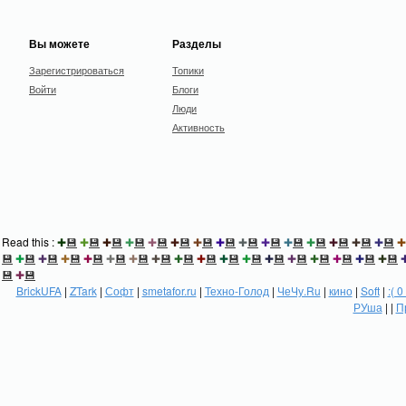
Вы можете
Разделы
Зарегистрироваться
Топики
Войти
Блоги
Люди
Активность
Read this :
✚
💾
✚
💾
✚
💾
✚
💾
✚
💾
✚
💾
✚
💾
✚
💾
✚
💾
✚
💾
✚
💾
✚
💾
✚
💾
✚
💾
✚
💾
✚
💾
✚
💾
✚
💾
✚
💾
✚
💾
✚
💾
✚
💾
✚
💾
✚
💾
✚
💾
✚
💾
✚
💾
✚
💾
✚
💾
✚
💾
✚
💾
✚
💾
✚
💾
💾
✚
💾
BrickUFA
|
ZTark
|
Софт
|
smetafor.ru
|
Техно-Голод
|
ЧеЧу.Ru
|
кино
|
Soft
|
:( 0
РУша
| |
П