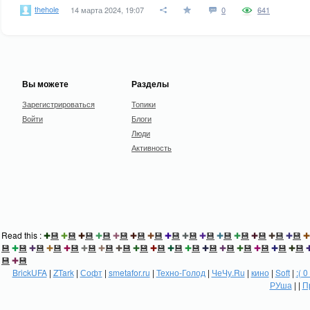
thehole
14 марта 2024, 19:07
0
641
Вы можете
Разделы
Зарегистрироваться
Топики
Войти
Блоги
Люди
Активность
Read this :
✚
💾
✚
💾
✚
💾
✚
💾
✚
💾
✚
💾
✚
💾
✚
💾
✚
💾
✚
💾
✚
💾
✚
💾
✚
💾
✚
💾
✚
💾
✚
💾
✚
💾
✚
💾
✚
💾
✚
💾
✚
💾
✚
💾
✚
💾
✚
💾
✚
💾
✚
💾
✚
💾
✚
💾
✚
💾
✚
💾
✚
💾
✚
💾
✚
💾
💾
✚
💾
BrickUFA
|
ZTark
|
Софт
|
smetafor.ru
|
Техно-Голод
|
ЧеЧу.Ru
|
кино
|
Soft
|
:( 0
РУша
| |
П