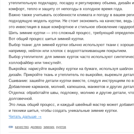
утеплительную подкладку, посадку и регулировку объема, дизайн и
комфорт, тепло и защиту от непогоды в холодное время года.
Важно также учитывать особенности климата и погоду в вашем рег
подходящую модель куртки. Не стоит экономить на качестве, ведь 
это инвестиция в ваше комфортное и стильное обновление гардероб
Шить зимние куртки — это сложный процесс, требующий определен
Вот общий процесс шитья зимней куртки.
Выбор ткани: для зимней куртки обычно используют ткани с хорошей
например, нейлон или хлопок с водоотталкивающим покрытием.
Выбор утеплителя: для зимних курток часто используют синтетичес
холлофайбер или тинсулейт.
Выкройка: нарисуйте выкройку куртки на бумаге, используя шаблон
дизайн. Прикройте ткань и утеплитель по выкройке, вырежьте детал
Сшивание: зашейте детали куртки вместе, следуя инструкциям по в
Добавление карманов, молний, капюшона, манжетов и других детал
Отделка: обработайте швы, подложку, молнию и другие детали, что
долговечной.
Это лишь общий процесс, и каждый швейный мастер может добавит
и техники шитья, чтобы создать уникальные зимние куртки.
Читать дальше →
качество
,
должно
,
зимних
,
курток