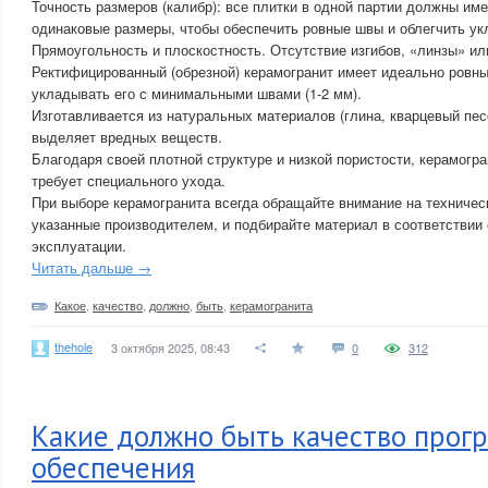
Точность размеров (калибр): все плитки в одной партии должны им
одинаковые размеры, чтобы обеспечить ровные швы и облегчить ук
Прямоугольность и плоскостность. Отсутствие изгибов, «линзы» ил
Ректифицированный (обрезной) керамогранит имеет идеально ровные
укладывать его с минимальными швами (1-2 мм).
Изготавливается из натуральных материалов (глина, кварцевый песо
выделяет вредных веществ.
Благодаря своей плотной структуре и низкой пористости, керамогра
требует специального ухода.
При выборе керамогранита всегда обращайте внимание на техничес
указанные производителем, и подбирайте материал в соответствии 
эксплуатации.
Читать дальше →
Какое
,
качество
,
должно
,
быть
,
керамогранита
thehole
3 октября 2025, 08:43
0
312
Какие должно быть качество прог
обеспечения