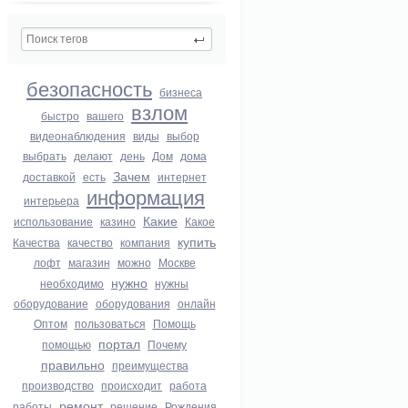
безопасность
бизнеса
взлом
быстро
вашего
видеонаблюдения
виды
выбор
выбрать
делают
день
Дом
дома
Зачем
доставкой
есть
интернет
информация
интерьера
Какие
использование
казино
Какое
купить
Качества
качество
компания
лофт
магазин
можно
Москве
нужно
необходимо
нужны
оборудование
оборудования
онлайн
Оптом
пользоваться
Помощь
портал
помощью
Почему
правильно
преимущества
производство
происходит
работа
ремонт
работы
решение
Рождения