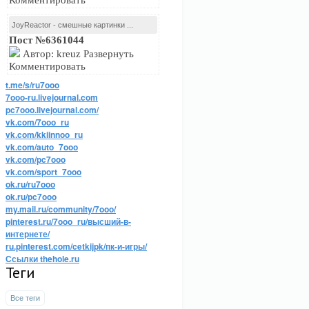
Комментировать
JoyReactor - смешные картинки ...
Пост №6361044
Автор: kreuz Развернуть
Комментировать
t.me/s/ru7ooo
7ooo-ru.livejournal.com
pc7ooo.livejournal.com/
vk.com/7ooo_ru
vk.com/kkiinnoo_ru
vk.com/auto_7ooo
vk.com/pc7ooo
vk.com/sport_7ooo
ok.ru/ru7ooo
ok.ru/pc7ooo
my.mail.ru/community/7ooo/
pinterest.ru/7ooo_ru/высший-в-
интернете/
ru.pinterest.com/cetkijpk/пк-и-игры/
Ссылки thehole.ru
Теги
Все теги