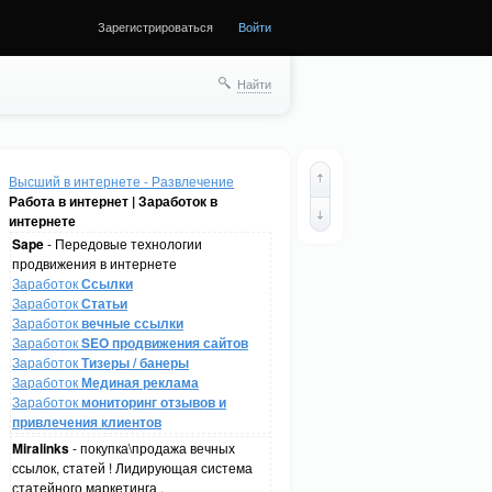
Зарегистрироваться
Войти
Найти
Высший в интернете - Развлечение
Работа в интернет | Заработок в
интернете
Sape
- Передовые технологии
продвижения в интернете
Заработок
Ссылки
Заработок
Статьи
Заработок
вечные ссылки
Заработок
SEO продвижения сайтов
Заработок
Тизеры / банеры
Заработок
Мединая реклама
Заработок
мониторинг отзывов и
привлечения клиентов
Miralinks
- покупка\продажа вечных
ссылок, статей ! Лидирующая система
статейного маркетинга .