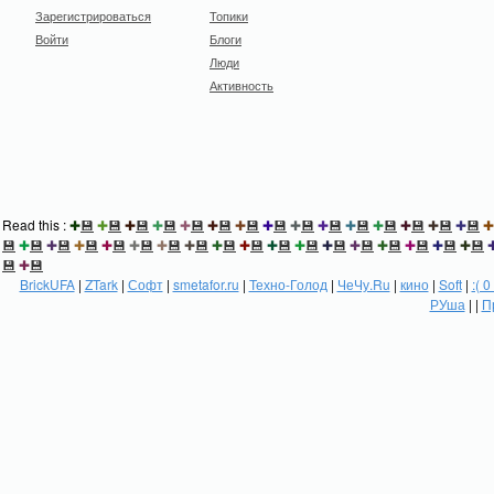
Зарегистрироваться
Топики
Войти
Блоги
Люди
Активность
Read this :
✚
💾
✚
💾
✚
💾
✚
💾
✚
💾
✚
💾
✚
💾
✚
💾
✚
💾
✚
💾
✚
💾
✚
💾
✚
💾
✚
💾
✚
💾
✚
💾
✚
💾
✚
💾
✚
💾
✚
💾
✚
💾
✚
💾
✚
💾
✚
💾
✚
💾
✚
💾
✚
💾
✚
💾
✚
💾
✚
💾
✚
💾
✚
💾
✚
💾
💾
✚
💾
BrickUFA
|
ZTark
|
Софт
|
smetafor.ru
|
Техно-Голод
|
ЧеЧу.Ru
|
кино
|
Soft
|
:( 0
РУша
| |
П