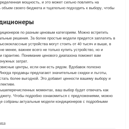
ределенная мощность, и это может сильно повлиять на
ь объем своего бюджета и тщательно подходить к выбору, чтобы
ндиционеры
диционеров по разным ценовым категориям. Можно встретить
альные решения. За более простые модели придется заплатить в
ысококлассные устройства могут стоить от 40 тысяч и выше, в
не менее, важнее всего не только купить устройство, но и
и гарантию. Понимание ценового диапазона поможет вам
енужных затрат.
рвисные центры, если они есть рядом. Вдобавок полезно
Иногда продавцы предлагают значительные скидки и льготы,
стать более выгодной. Это добавит ценности вашему выбору и
спективе.
вышеперечисленных моментах, ваш выбор будет отвечать как
юджету. Чтобы подробно ознакомиться с предложениями, можно
где собраны актуальные модели кондиционеров с подробными
иса