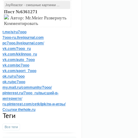
JoyReactor - смешные картинки ...
Пост №6361271
Автор: Mr.Meier Развернуть
Комментировать
t.me/s/ru7ooo
7ooo-ru.livejournal.com
pc7ooo.livejournal.com/
vk.com/7ooo_ru
vk.com/kkiinnoo_ru
vk.com/auto_7ooo
vk.com/pc7ooo
vk.com/sport_7ooo
ok.ru/ru7ooo
ok.ru/pc7ooo
my.mail.ru/community/7ooo/
pinterest.ru/7ooo_ru/высший-в-
интернете/
ru.pinterest.com/cetkijpk/пк-и-игры/
Ссылки thehole.ru
Теги
Все теги