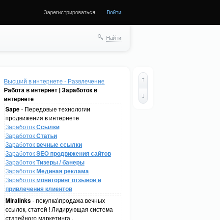
Зарегистрироваться
Войти
Найти
Высший в интернете - Развлечение
Работа в интернет | Заработок в
интернете
Sape
- Передовые технологии
продвижения в интернете
Заработок
Ссылки
Заработок
Статьи
Заработок
вечные ссылки
Заработок
SEO продвижения сайтов
Заработок
Тизеры / банеры
Заработок
Мединая реклама
Заработок
мониторинг отзывов и
привлечения клиентов
Miralinks
- покупка\продажа вечных
ссылок, статей ! Лидирующая система
статейного маркетинга .