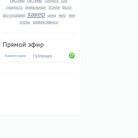
система
системы
создать
спб
сущность
уникальные
Услуги
фото
хакер
фотографии
цена
чего
чем
чтобы
эффективного
Прямой эфир
Комментарии
Публикации