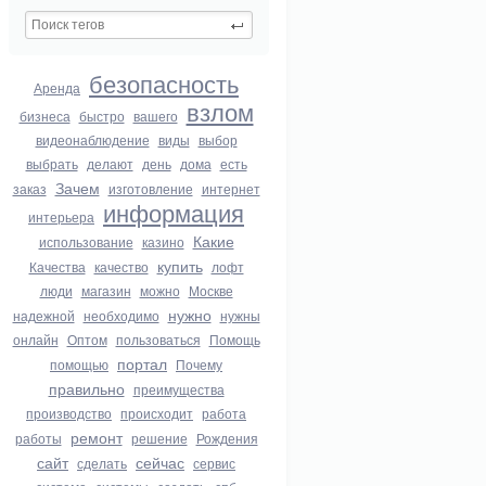
безопасность
Аренда
взлом
бизнеса
быстро
вашего
видеонаблюдение
виды
выбор
выбрать
делают
день
дома
есть
Зачем
заказ
изготовление
интернет
информация
интерьера
Какие
использование
казино
купить
Качества
качество
лофт
люди
магазин
можно
Москве
нужно
надежной
необходимо
нужны
онлайн
Оптом
пользоваться
Помощь
портал
помощью
Почему
правильно
преимущества
производство
происходит
работа
ремонт
работы
решение
Рождения
сайт
сейчас
сделать
сервис