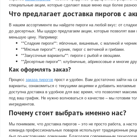
специальные акции, которые сделают ваше меню еще более разно
Что предлагает доставка пирогов с а
В нашем ассортименте вы найдете пироги на любой вкус: от сладки
до десертных. Мы щедро предлагаем акции, которые позволят вам 
меньшую цену. Например:
**Сладкие пироги**: яблочные, вишневые, с малиной и черник
**Мясные пироги**: курник, пирог с ветчиной и грибами.
**Закусочные варианты**: пироги с рыбой и овощами.
**Десертные пироги**: клубничные, абрикосовые и многие дру
Как оформлять заказ?
Процесс
заказа пирогов
прост и удобен. Вам достаточно зайти на с
варианты, ознакомиться с текущими акциями и добавить желаемые п
доступна доставка в удобное для вас время, что позволяет максим
под ваш график. Не нужно волноваться о качестве – мы готовим то
ингредиентов.
Почему стоит выбрать именно нас?
Мы понимаем, что доставка пирогов – это не просто работа, а наст
команда профессиональных поваров использует традиционные реце
был по-настоящему домашним. Благодаря современным технологи