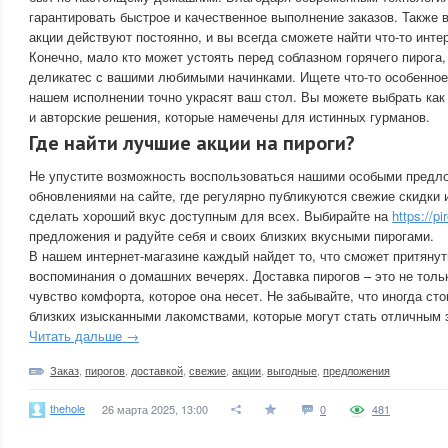
гарантировать быстрое и качественное выполнение заказов. Также 
акции действуют постоянно, и вы всегда сможете найти что-то инте
Конечно, мало кто может устоять перед соблазном горячего пирога,
деликатес с вашими любимыми начинками. Ищете что-то особенное 
нашем исполнении точно украсят ваш стол. Вы можете выбрать как 
и авторские решения, которые намечены для истинных гурманов.
Где найти лучшие акции на пироги?
Не упустите возможность воспользоваться нашими особыми предл
обновлениями на сайте, где регулярно публикуются свежие скидки 
сделать хороший вкус доступным для всех. Выбирайте на
https://p
предложения и радуйте себя и своих близких вкусными пирогами.
В нашем интернет-магазине каждый найдет то, что сможет притяну
воспоминания о домашних вечерях. Доставка пирогов – это не тольк
чувство комфорта, которое она несет. Не забывайте, что иногда сто
близких изысканными лакомствами, которые могут стать отличным
Читать дальше →
Заказ
,
пирогов
,
доставкой
,
свежие
,
акции
,
выгодные
,
предложения
thehole
26 марта 2025, 13:00
0
481