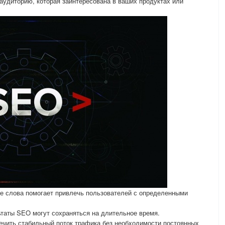
аудиторию, которая заинтересована в ваших продуктах или
е слова помогает привлечь пользователей с определенными
ьтаты SEO могут сохраняться на длительное время.
ечить стабильный поток трафика без необходимости постоянных