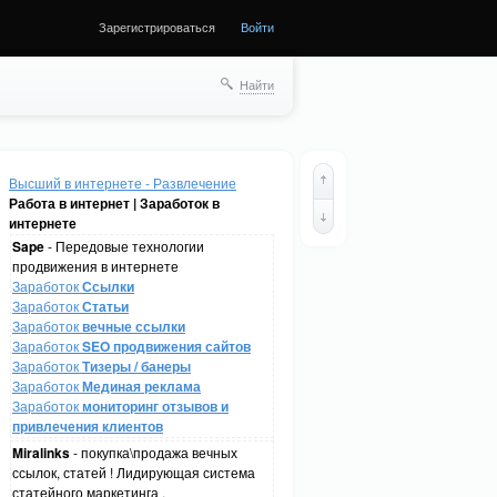
Зарегистрироваться
Войти
Найти
Высший в интернете - Развлечение
Работа в интернет | Заработок в
интернете
Sape
- Передовые технологии
продвижения в интернете
Заработок
Ссылки
Заработок
Статьи
Заработок
вечные ссылки
Заработок
SEO продвижения сайтов
Заработок
Тизеры / банеры
Заработок
Мединая реклама
Заработок
мониторинг отзывов и
привлечения клиентов
Miralinks
- покупка\продажа вечных
ссылок, статей ! Лидирующая система
статейного маркетинга .