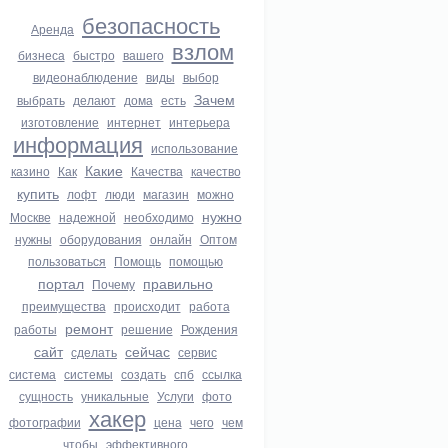
безопасность
Аренда
взлом
бизнеса
быстро
вашего
видеонаблюдение
виды
выбор
Зачем
выбрать
делают
дома
есть
изготовление
интернет
интерьера
информация
использование
Какие
казино
Как
Качества
качество
купить
лофт
люди
магазин
можно
нужно
Москве
надежной
необходимо
нужны
оборудования
онлайн
Оптом
пользоваться
Помощь
помощью
портал
правильно
Почему
преимущества
происходит
работа
ремонт
работы
решение
Рождения
сайт
сейчас
сделать
сервис
система
системы
создать
спб
ссылка
сущность
уникальные
Услуги
фото
хакер
фотографии
цена
чего
чем
чтобы
эффективного