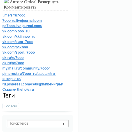
Автор: Ordeal Развернуть
Комментировать
t.me/s/ru7ooo
7ooo-ru.livejournal.com
pc7ooo.livejournal.com/
vk.com/7ooo_ru
vk.com/kkiinnoo_ru
vk.com/auto_7ooo
vk.com/pc7ooo
vk.com/sport_7ooo
ok.ru/ru7ooo
ok.ru/pc7ooo
my.mail.ru/community/7ooo/
pinterest.ru/7ooo_ru/высший-в-
интернете/
ru.pinterest.com/cetkijpk/пк-и-игры/
Ссылки thehole.ru
Теги
Все теги