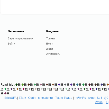
Вы можете
Разделы
Зарегистрироваться
Топики
Войти
Блоги
Люди
Активность
Read this :
✚
💾
✚
💾
✚
💾
✚
💾
✚
💾
✚
💾
✚
💾
✚
💾
✚
💾
✚
💾
✚
💾
✚
💾
✚
💾
✚
💾
✚
💾
✚
💾
✚
💾
✚
💾
✚
💾
✚
💾
✚
💾
✚
💾
✚
💾
✚
💾
✚
💾
✚
💾
✚
💾
✚
💾
✚
💾
✚
💾
✚
💾
✚
💾
✚
💾
💾
✚
💾
BrickUFA
|
ZTark
|
Софт
|
smetafor.ru
|
Техно-Голод
|
ЧеЧу.Ru
|
кино
|
Soft
|
:( 0
РУша
| |
П