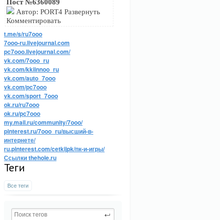
Пост №6360089
Автор: PORT4 Развернуть
Комментировать
t.me/s/ru7ooo
7ooo-ru.livejournal.com
pc7ooo.livejournal.com/
vk.com/7ooo_ru
vk.com/kkiinnoo_ru
vk.com/auto_7ooo
vk.com/pc7ooo
vk.com/sport_7ooo
ok.ru/ru7ooo
ok.ru/pc7ooo
my.mail.ru/community/7ooo/
pinterest.ru/7ooo_ru/высший-в-
интернете/
ru.pinterest.com/cetkijpk/пк-и-игры/
Ссылки thehole.ru
Теги
Все теги