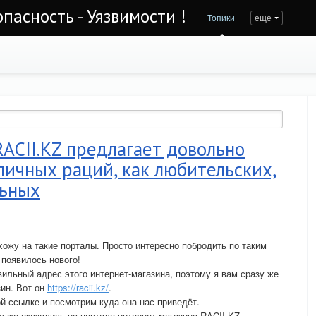
асность - Уязвимости !
Топики
еще
ACII.KZ предлагает довольно
ичных раций, как любительских,
льных
ожу на такие порталы. Просто интересно побродить по таким
 появилось нового!
вильный адрес этого интернет-магазина, поэтому я вам сразу же
зин. Вот он
https://racii.kz/
.
й ссылке и посмотрим куда она нас приведёт.
у же оказались на портале интернет-магазина RACII.KZ.