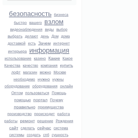
безопасность
бизнеса
взлом
быстро
вашего
видеонаблюдения
виды
выбор
выбрать
делают
день
Дом
дома
Зачем
доставкой
есть
интернет
информация
интерьера
Какие
использование
казино
Какое
купить
Качества
качество
компания
лофт
магазин
можно
Москве
нужно
необходимо
нужны
оборудование
оборудования
онлайн
Оптом
пользоваться
Помощь
портал
помощью
Почему
правильно
преимущества
производство
происходит
работа
ремонт
работы
решение
Рождения
сайт
сейчас
сделать
система
системы
создать
спб
сущность