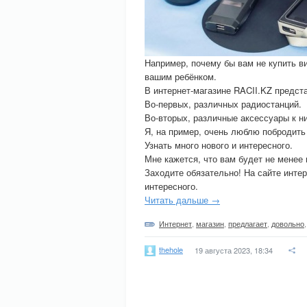
Например, почему бы вам не купить в
вашим ребёнком.
В интернет-магазине RACII.KZ предст
Во-первых, различных радиостанций.
Во-вторых, различные аксессуары к н
Я, на пример, очень люблю побродить
Узнать много нового и интересного.
Мне кажется, что вам будет не менее 
Заходите обязательно! На сайте интер
интересного.
Читать дальше →
Интернет
,
магазин
,
предлагает
,
довольно
thehole
19 августа 2023, 18:34