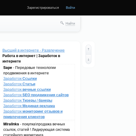
Зарегистрироваться
Войти
Найти
Высший в интернете - Развлечение
Работа в интернет | Заработок в
интернете
Sape
- Передовые технологии
продвижения в интернете
Заработок
Ссылки
Заработок
Статьи
Заработок
вечные ссылки
Заработок
SEO продвижения сайтов
Заработок
Тизеры / банеры
Заработок
Мединая реклама
Заработок
мониторинг отзывов и
привлечения клиентов
Miralinks
- покупка\продажа вечных
ссылок, статей ! Лидирующая система
статейного маркетинга .