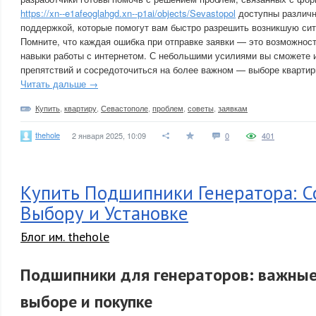
https://xn--e1afeoglahgd.xn--p1ai/objects/Sevastopol
доступны различн
поддержкой, которые помогут вам быстро разрешить возникшую си
Помните, что каждая ошибка при отправке заявки — это возможност
навыки работы с интернетом. С небольшими усилиями вы сможете и
препятствий и сосредоточиться на более важном — выборе кварти
Читать дальше →
Купить
,
квартиру
,
Севастополе
,
проблем
,
советы
,
заявкам
thehole
2 января 2025, 10:09
0
401
Купить Подшипники Генератора: С
Выбору и Установке
Блог им. thehole
Подшипники для генераторов: важны
выборе и покупке