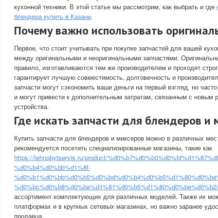
кухонной техники. В этой статье мы рассмотрим, как выбрать и где
блендера купить в Казани
.
Почему важно использовать оригинал
Первое, что стоит учитывать при покупке запчастей для вашей кухо
между оригинальными и неоригинальными запчастями. Оригинальны
правило, изготавливаются тем же производителем и проходят строг
гарантирует лучшую совместимость, долговечность и производите
запчасти могут сэкономить ваши деньги на первый взгляд, но част
и могут привести к дополнительным затратам, связанным с новым 
устройства.
Где искать запчасти для блендеров и 
Купить запчасти для блендеров и миксеров можно в различных мес
рекомендуется посетить специализированные магазины, такие как
https://tehnobytservis.ru/product/%d0%b7%d0%b0%d0%bf%d1%8
%d0%b4%d0%bb%d1%8f-
%d0%b1%d0%bb%d0%b5%d0%bd%d0%b4%d0%b5%d1%80%d0%be%
%d0%bc%d0%b8%d0%ba%d1%81%d0%b5%d1%80%d0%be%d0%b2
ассортимент комплектующих для различных моделей. Также их мож
платформах и в крупных сетевых магазинах, но важно заранее удос
продавца.