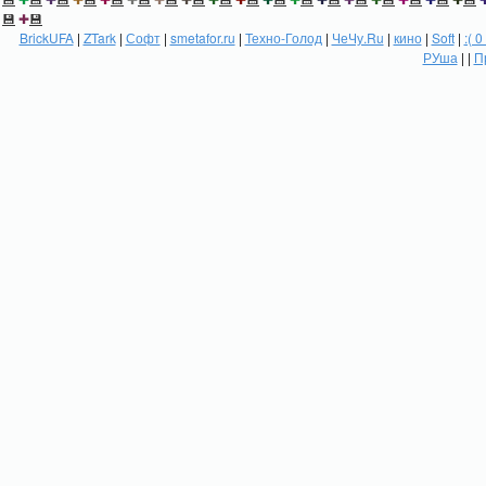
💾
✚
💾
BrickUFA
|
ZTark
|
Софт
|
smetafor.ru
|
Техно-Голод
|
ЧеЧу.Ru
|
кино
|
Soft
|
:( 0
РУша
| |
П