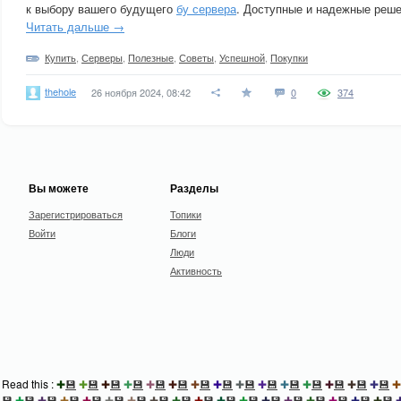
к выбору вашего будущего
бу сервера
. Доступные и надежные реше
Читать дальше →
Купить
,
Серверы
,
Полезные
,
Советы
,
Успешной
,
Покупки
thehole
26 ноября 2024, 08:42
0
374
Вы можете
Разделы
Зарегистрироваться
Топики
Войти
Блоги
Люди
Активность
Read this :
✚
💾
✚
💾
✚
💾
✚
💾
✚
💾
✚
💾
✚
💾
✚
💾
✚
💾
✚
💾
✚
💾
✚
💾
✚
💾
✚
💾
✚
💾
✚
💾
✚
💾
✚
💾
✚
💾
✚
💾
✚
💾
✚
💾
✚
💾
✚
💾
✚
💾
✚
💾
✚
💾
✚
💾
✚
💾
✚
💾
✚
💾
✚
💾
✚
💾