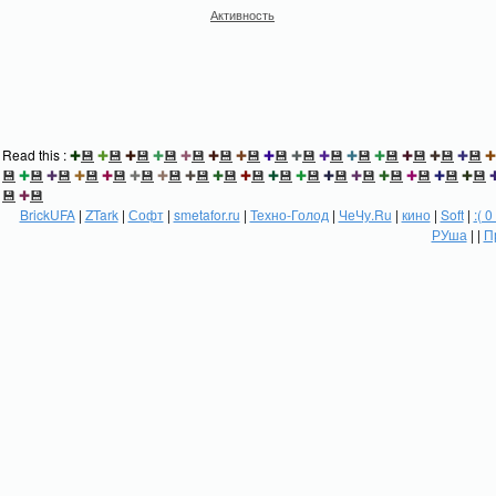
Активность
Read this :
✚
💾
✚
💾
✚
💾
✚
💾
✚
💾
✚
💾
✚
💾
✚
💾
✚
💾
✚
💾
✚
💾
✚
💾
✚
💾
✚
💾
✚
💾
✚
💾
✚
💾
✚
💾
✚
💾
✚
💾
✚
💾
✚
💾
✚
💾
✚
💾
✚
💾
✚
💾
✚
💾
✚
💾
✚
💾
✚
💾
✚
💾
✚
💾
✚
💾
💾
✚
💾
BrickUFA
|
ZTark
|
Софт
|
smetafor.ru
|
Техно-Голод
|
ЧеЧу.Ru
|
кино
|
Soft
|
:( 0
РУша
| |
П