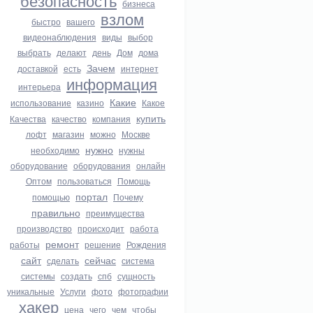
безопасность
бизнеса
взлом
быстро
вашего
видеонаблюдения
виды
выбор
выбрать
делают
день
Дом
дома
Зачем
доставкой
есть
интернет
информация
интерьера
Какие
использование
казино
Какое
купить
Качества
качество
компания
лофт
магазин
можно
Москве
нужно
необходимо
нужны
оборудование
оборудования
онлайн
Оптом
пользоваться
Помощь
портал
помощью
Почему
правильно
преимущества
производство
происходит
работа
ремонт
работы
решение
Рождения
сайт
сейчас
сделать
система
системы
создать
спб
сущность
уникальные
Услуги
фото
фотографии
хакер
цена
чего
чем
чтобы