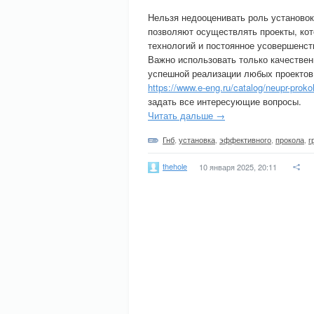
Нельзя недооценивать роль установок
позволяют осуществлять проекты, ко
технологий и постоянное усовершенст
Важно использовать только качествен
успешной реализации любых проектов
https://www.e-eng.ru/catalog/neupr-prokol
задать все интересующие вопросы.
Читать дальше →
Гнб
,
установка
,
эффективного
,
прокола
,
г
thehole
10 января 2025, 20:11