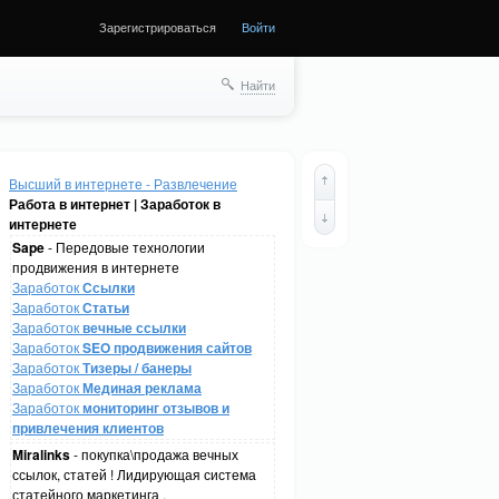
Зарегистрироваться
Войти
Найти
Высший в интернете - Развлечение
Работа в интернет | Заработок в
интернете
Sape
- Передовые технологии
продвижения в интернете
Заработок
Ссылки
Заработок
Статьи
Заработок
вечные ссылки
Заработок
SEO продвижения сайтов
Заработок
Тизеры / банеры
Заработок
Мединая реклама
Заработок
мониторинг отзывов и
привлечения клиентов
Miralinks
- покупка\продажа вечных
ссылок, статей ! Лидирующая система
статейного маркетинга .