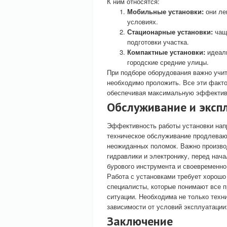
К ним относятся:
Мобильные установки:
они ле
условиях.
Стационарные установки:
чаще
подготовки участка.
Компактные установки:
идеаль
городские средние улицы.
При подборе оборудования важно учиты
необходимо проложить. Все эти факто
обеспечивая максимальную эффектив
Обслуживание и экспл
Эффективность работы установки напр
техническое обслуживание продлеваю
неожиданных поломок. Важно произво
гидравлики и электронику, перед нач
бурового инструмента и своевременно
Работа с установками требует хорош
специалисты, которые понимают все 
ситуации. Необходима не только техни
зависимости от условий эксплуатации
Заключение