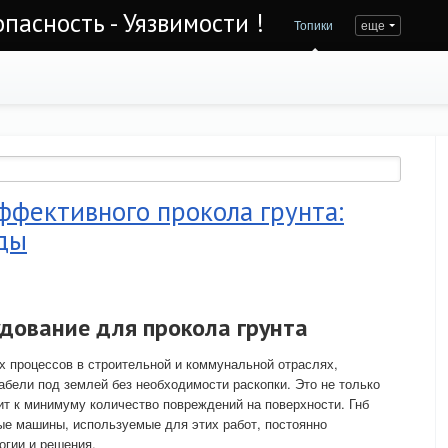
асность - Уязвимости !
Топики
еще
эффективного прокола грунта:
ды
ование для прокола грунта
х процессов в строительной и коммунальной отраслях,
бели под землей без необходимости раскопки. Это не только
дит к минимуму количество повреждений на поверхности. Гнб
ые машины, используемые для этих работ, постоянно
огии и решения.