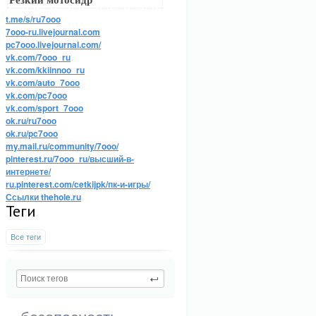
Резкий мотосидр
t.me/s/ru7ooo
7ooo-ru.livejournal.com
pc7ooo.livejournal.com/
vk.com/7ooo_ru
vk.com/kkiinnoo_ru
vk.com/auto_7ooo
vk.com/pc7ooo
vk.com/sport_7ooo
ok.ru/ru7ooo
ok.ru/pc7ooo
my.mail.ru/community/7ooo/
pinterest.ru/7ooo_ru/высший-в-
интернете/
ru.pinterest.com/cetkijpk/пк-и-игры/
Ссылки thehole.ru
Теги
Все теги