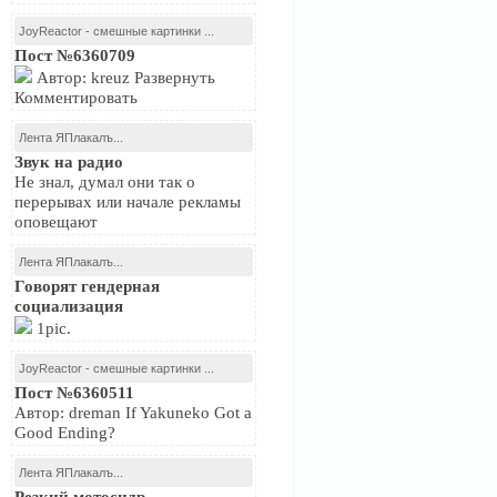
JoyReactor - смешные картинки ...
Пост №6360709
Автор: kreuz Развернуть
Комментировать
Лента ЯПлакалъ...
Звук на радио
Не знал, думал они так о
перерывах или начале рекламы
оповещают
Лента ЯПлакалъ...
Говорят гендерная
социализация
1pic.
JoyReactor - смешные картинки ...
Пост №6360511
Автор: dreman If Yakuneko Got a
Good Ending?
Лента ЯПлакалъ...