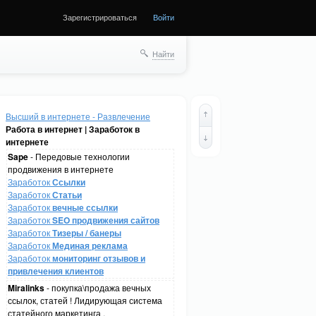
Зарегистрироваться
Войти
Найти
Высший в интернете - Развлечение
Работа в интернет | Заработок в
интернете
Sape
- Передовые технологии
продвижения в интернете
Заработок
Ссылки
Заработок
Статьи
Заработок
вечные ссылки
Заработок
SEO продвижения сайтов
Заработок
Тизеры / банеры
Заработок
Мединая реклама
Заработок
мониторинг отзывов и
привлечения клиентов
Miralinks
- покупка\продажа вечных
ссылок, статей ! Лидирующая система
статейного маркетинга .