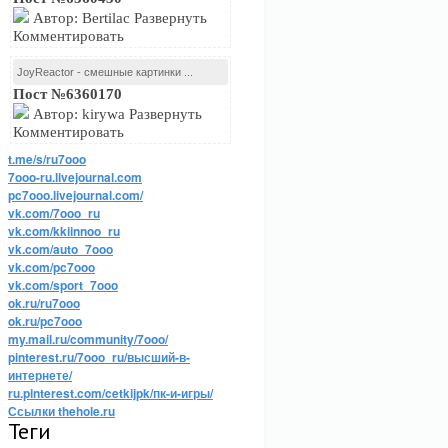
Автор: Bertilac Развернуть
Комментировать
JoyReactor - смешные картинки ...
Пост №6360170
Автор: kirywa Развернуть
Комментировать
t.me/s/ru7ooo
7ooo-ru.livejournal.com
pc7ooo.livejournal.com/
vk.com/7ooo_ru
vk.com/kkiinnoo_ru
vk.com/auto_7ooo
vk.com/pc7ooo
vk.com/sport_7ooo
ok.ru/ru7ooo
ok.ru/pc7ooo
my.mail.ru/community/7ooo/
pinterest.ru/7ooo_ru/высший-в-
интернете/
ru.pinterest.com/cetkijpk/пк-и-игры/
Ссылки thehole.ru
Теги