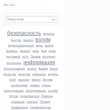
Все теги
безопасность
бизнеса
взлом
быстро
вашего
видеонаблюдения
виды
выбор
выбрать
делают
день
Дом
дома
Зачем
доставкой
есть
интернет
информация
интерьера
Какие
использование
казино
Какое
купить
Качества
качество
компания
лофт
магазин
можно
Москве
нужно
необходимо
нужны
оборудование
оборудования
онлайн
Оптом
пользоваться
Помощь
портал
помощью
Почему
правильно
преимущества