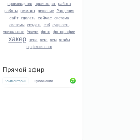
производство
происходит
работа
ремонт
работы
решение
Рождения
сайт
сейчас
сделать
система
системы
создать
спб
сущность
уникальные
Услуги
фото
фотографии
хакер
цена
чего
чем
чтобы
эффективного
Прямой эфир
Комментарии
Публикации