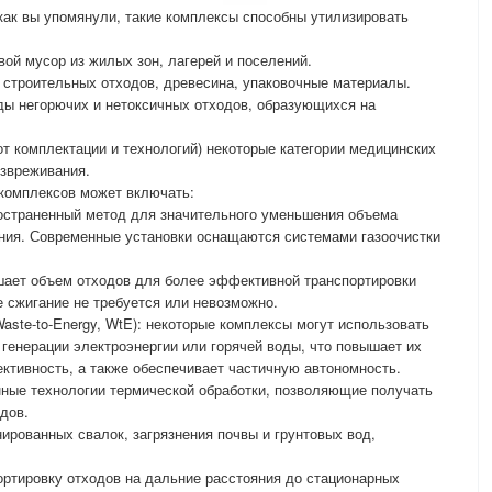
как вы упомянули, такие комплексы способны утилизировать
ой мусор из жилых зон, лагерей и поселений.
 строительных отходов, древесина, упаковочные материалы.
ы негорючих и нетоксичных отходов, образующихся на
от комплектации и технологий) некоторые категории медицинских
езвреживания.
 комплексов может включать:
ространенный метод для значительного уменьшения объема
ания. Современные установки оснащаются системами газоочистки
шает объем отходов для более эффективной транспортировки
е сжигание не требуется или невозможно.
aste-to-Energy, WtE): некоторые комплексы могут использовать
 генерации электроэнергии или горячей воды, что повышает их
тивность, а также обеспечивает частичную автономность.
нные технологии термической обработки, позволяющие получать
одов.
ированных свалок, загрязнения почвы и грунтовых вод,
портировку отходов на дальние расстояния до стационарных