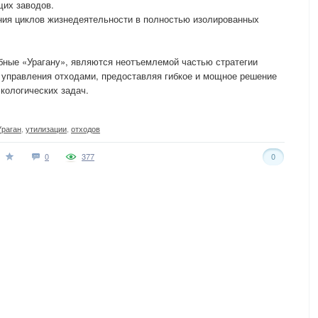
их заводов.
ния циклов жизнедеятельности в полностью изолированных
бные «Урагану», являются неотъемлемой частью стратегии
 управления отходами, предоставляя гибкое и мощное решение
кологических задач.
Ураган
,
утилизации
,
отходов
0
377
0