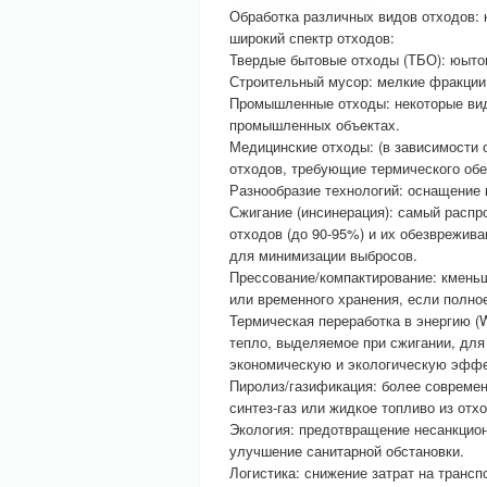
Обработка различных видов отходов: 
широкий спектр отходов:
Твердые бытовые отходы (ТБО): юытов
Строительный мусор: мелкие фракции
Промышленные отходы: некоторые вид
промышленных объектах.
Медицинские отходы: (в зависимости 
отходов, требующие термического об
Разнообразие технологий: оснащение
Сжигание (инсинерация): самый расп
отходов (до 90-95%) и их обезврежив
для минимизации выбросов.
Прессование/компактирование: кмень
или временного хранения, если полно
Термическая переработка в энергию (W
тепло, выделяемое при сжигании, для
экономическую и экологическую эффек
Пиролиз/газификация: более совреме
синтез-газ или жидкое топливо из отх
Экология: предотвращение несанкцион
улучшение санитарной обстановки.
Логистика: снижение затрат на транс