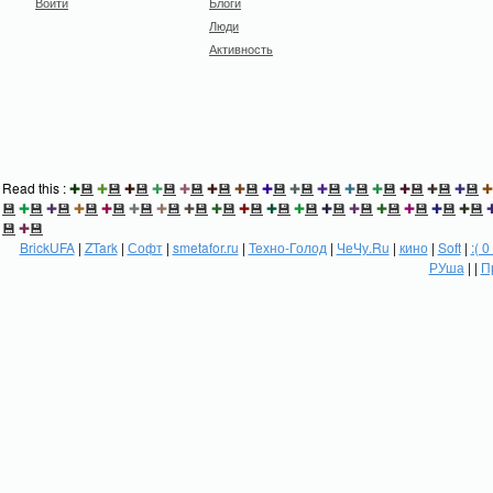
Войти
Блоги
Люди
Активность
Read this :
✚
💾
✚
💾
✚
💾
✚
💾
✚
💾
✚
💾
✚
💾
✚
💾
✚
💾
✚
💾
✚
💾
✚
💾
✚
💾
✚
💾
✚
💾
✚
💾
✚
💾
✚
💾
✚
💾
✚
💾
✚
💾
✚
💾
✚
💾
✚
💾
✚
💾
✚
💾
✚
💾
✚
💾
✚
💾
✚
💾
✚
💾
✚
💾
✚
💾
💾
✚
💾
BrickUFA
|
ZTark
|
Софт
|
smetafor.ru
|
Техно-Голод
|
ЧеЧу.Ru
|
кино
|
Soft
|
:( 0
РУша
| |
П