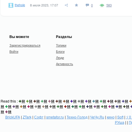
thehole
8 июля 2023, 17:07
0
583
Вы можете
Разделы
Зарегистрироваться
Топики
Войти
Блоги
Люди
Активность
Read this :
✚
💾
✚
💾
✚
💾
✚
💾
✚
💾
✚
💾
✚
💾
✚
💾
✚
💾
✚
💾
✚
💾
✚
💾
✚
💾
✚
💾
✚
💾
✚
💾
✚
💾
✚
💾
✚
💾
✚
💾
✚
💾
✚
💾
✚
💾
✚
💾
✚
💾
✚
💾
✚
💾
✚
💾
✚
💾
✚
💾
✚
💾
✚
💾
✚
💾
💾
✚
💾
BrickUFA
|
ZTark
|
Софт
|
smetafor.ru
|
Техно-Голод
|
ЧеЧу.Ru
|
кино
|
Soft
|
:( 0
РУша
| |
П