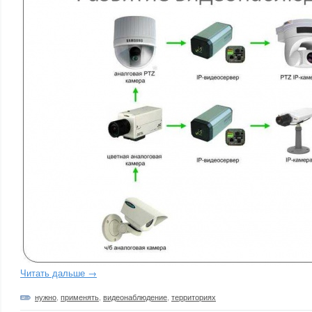
Читать дальше →
нужно
,
применять
,
видеонаблюдение
,
территориях