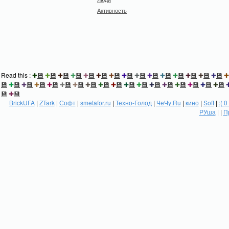
Активность
Read this :
✚
💾
✚
💾
✚
💾
✚
💾
✚
💾
✚
💾
✚
💾
✚
💾
✚
💾
✚
💾
✚
💾
✚
💾
✚
💾
✚
💾
✚
💾
✚
💾
✚
💾
✚
💾
✚
💾
✚
💾
✚
💾
✚
💾
✚
💾
✚
💾
✚
💾
✚
💾
✚
💾
✚
💾
✚
💾
✚
💾
✚
💾
✚
💾
✚
💾
💾
✚
💾
BrickUFA
|
ZTark
|
Софт
|
smetafor.ru
|
Техно-Голод
|
ЧеЧу.Ru
|
кино
|
Soft
|
:( 0
РУша
| |
П