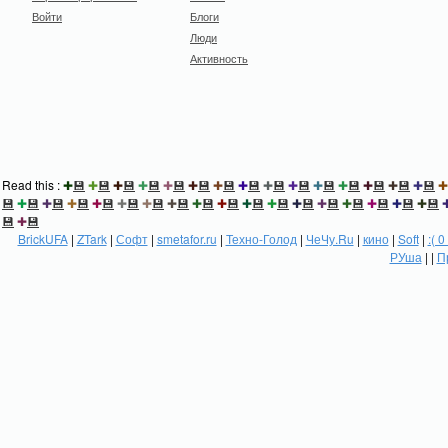
Войти
Блоги
Люди
Активность
Read this :
✚
💾
✚
💾
✚
💾
✚
💾
✚
💾
✚
💾
✚
💾
✚
💾
✚
💾
✚
💾
✚
💾
✚
💾
✚
💾
✚
💾
✚
💾
✚
💾
✚
💾
✚
💾
✚
💾
✚
💾
✚
💾
✚
💾
✚
💾
✚
💾
✚
💾
✚
💾
✚
💾
✚
💾
✚
💾
✚
💾
✚
💾
✚
💾
✚
💾
💾
✚
💾
BrickUFA
|
ZTark
|
Софт
|
smetafor.ru
|
Техно-Голод
|
ЧеЧу.Ru
|
кино
|
Soft
|
:( 0
РУша
| |
П