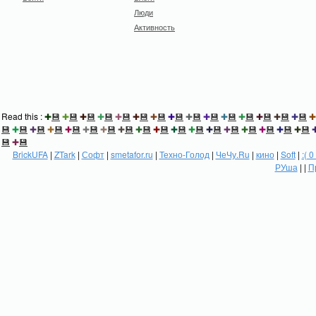
Люди
Активность
Read this :
✚
💾
✚
💾
✚
💾
✚
💾
✚
💾
✚
💾
✚
💾
✚
💾
✚
💾
✚
💾
✚
💾
✚
💾
✚
💾
✚
💾
✚
💾
✚
💾
✚
💾
✚
💾
✚
💾
✚
💾
✚
💾
✚
💾
✚
💾
✚
💾
✚
💾
✚
💾
✚
💾
✚
💾
✚
💾
✚
💾
✚
💾
✚
💾
✚
💾
💾
✚
💾
BrickUFA
|
ZTark
|
Софт
|
smetafor.ru
|
Техно-Голод
|
ЧеЧу.Ru
|
кино
|
Soft
|
:( 0
РУша
| |
П