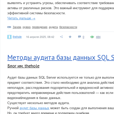
выявлять и устранять угрозы, обеспечивать соответствие требова
активы от различных рисков. Это важный инструмент для поддержа
эффективной системы безопасности.
Читать дальше →
Зачем
,
нужно
,
проведение
,
аудита
,
безопасности
thehole
16 апреля 2025, 08:42
0
484
Методы аудита базы данных SQL S
Блог им. thehole
Аудит базы данных SQL Server используется не только для выполн
предмет соответствия. Это стало необходимо для анализа действи
неполадок, расследования подозрительной и вредоносной активнос
предотвратить неправомерные действия пользователей — как если
видеонаблюдения в базах данных.
Существует несколько методов аудита.
Ручной
аудит базы данных
может быть создан для выполнения ваши
Но, он требует много времени и подвержен ошибкам.