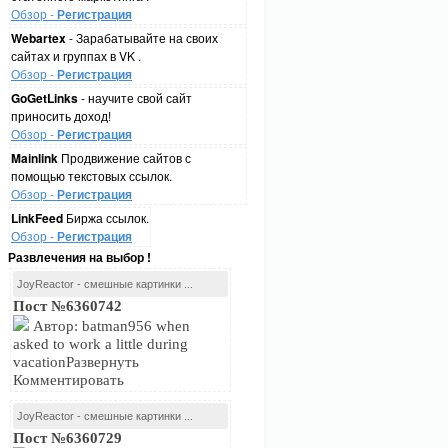
Обзор -
Регистрация
Webartex
- Зарабатывайте на своих
сайтах и группах в VK .
Обзор -
Регистрация
GoGetLinks
- научите свой сайт
приносить доход!
Обзор -
Регистрация
Mainlink
Продвижение сайтов с
помощью текстовых ссылок.
Обзор -
Регистрация
LinkFeed
Биржа ссылок.
Обзор -
Регистрация
Развлечения на выбор !
JoyReactor - смешные картинки ...
Пост №6360742
Автор: batman956 when
asked to work a little during
vacationРазвернуть
Комментировать
JoyReactor - смешные картинки ...
Пост №6360729