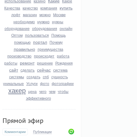
Какие
использование
казино
Какое
купить
Качества
качество
компания
лофт
магазин
можно
Москве
нужно
необходимо
нужны
оборудование
оборудования
онлайн
Оптом
пользоваться
Помощь
портал
помощью
Почему
правильно
преимущества
производство
происходит
работа
ремонт
работы
решение
Рождения
сайт
сейчас
сделать
система
системы
создать
спб
сущность
уникальные
Услуги
фото
фотографии
хакер
цена
чего
чем
чтобы
эффективного
Прямой эфир
Комментарии
Публикации