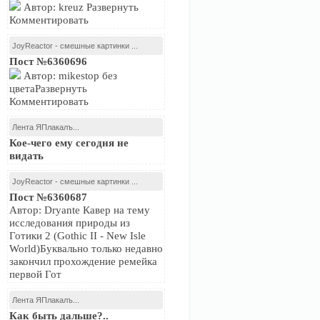
Автор: kreuz Развернуть
Комментировать
JoyReactor - смешные картинки ...
Пост №6360696
Автор: mikestop без
цветаРазвернуть
Комментировать
Лента ЯПлакалъ...
Кое-чего ему сегодня не
видать
JoyReactor - смешные картинки ...
Пост №6360687
Автор: Dryante Кавер на тему
исследования природы из
Готики 2 (Gothic II - New Isle
World)Буквально только недавно
закончил прохождение ремейка
первой Гот
Лента ЯПлакалъ...
Как быть дальше?..