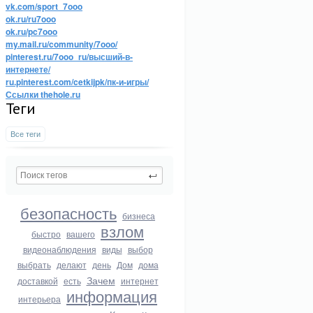
vk.com/sport_7ooo
ok.ru/ru7ooo
ok.ru/pc7ooo
my.mail.ru/community/7ooo/
pinterest.ru/7ooo_ru/высший-в-
интернете/
ru.pinterest.com/cetkijpk/пк-и-игры/
Ссылки thehole.ru
Теги
Все теги
безопасность
бизнеса
взлом
быстро
вашего
видеонаблюдения
виды
выбор
выбрать
делают
день
Дом
дома
Зачем
доставкой
есть
интернет
информация
интерьера