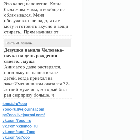
Это капец непонятно. Когда
была жива мама, я вообще не
обламывался. Меня
обслуживать не надо, я сам
могу и готовить вкусно и вещи
стирать.. Прям начиная от
Лента ЯПлакалъ...
Девушка наняла Человека-
паука на день рождения
своего... мужа
Аниматор даже растерялся,
поскольку не нашел в зале
детей, когда приехал на
заказИменинником оказался 32-
летний мужчина, который был
рад сюрпризу больше, ч
t.me/s/ru7ooo
7ooo-ru.livejournal.com
pc7ooo.livejournal.com/
vk.com/7ooo_ru
vk.com/kkiinnoo_ru
vk.com/auto_7ooo
vk.com/pc7ooo