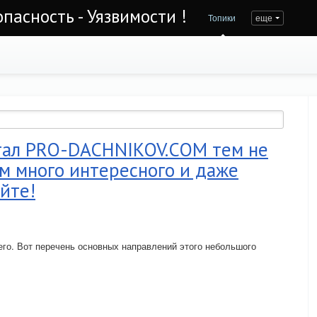
асность - Уязвимости !
Топики
еще
тал PRO-DACHNIKOV.COM тем не
м много интересного и даже
йте!
его. Вот перечень основных направлений этого небольшого