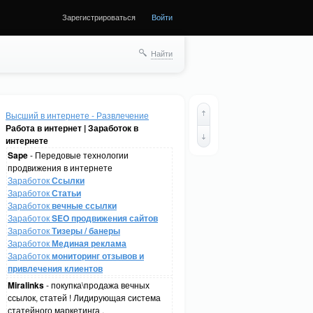
Зарегистрироваться
Войти
Найти
Высший в интернете - Развлечение
Работа в интернет | Заработок в
интернете
Sape
- Передовые технологии
продвижения в интернете
Заработок
Ссылки
Заработок
Статьи
Заработок
вечные ссылки
Заработок
SEO продвижения сайтов
Заработок
Тизеры / банеры
Заработок
Мединая реклама
Заработок
мониторинг отзывов и
привлечения клиентов
Miralinks
- покупка\продажа вечных
ссылок, статей ! Лидирующая система
статейного маркетинга .