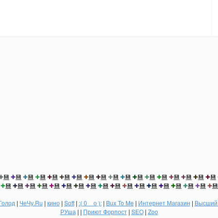
✚
💾
✚
💾
✚
💾
✚
💾
✚
💾
✚
💾
✚
💾
✚
💾
✚
💾
✚
💾
✚
💾
✚
💾
✚
💾
✚
💾
✚
💾
✚
💾
✚
💾
✚
💾
✚
💾
✚
💾
✚
💾
✚
💾
✚
💾
✚
💾
✚
💾
✚
💾
✚
💾
✚
💾
✚
💾
✚
💾
✚
💾
✚
💾
✚
💾
✚
💾
✚
💾
✚
💾
Голод
|
ЧеЧу.Ru
|
кино
|
Soft
|
:( 0 _ о ):
|
Bux To Me
|
Интернет Магазин
|
Высший 
РУша
| |
Приют Форпост
|
SEO
|
Zoo