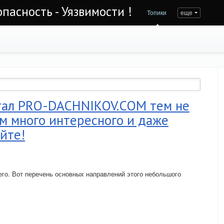
асность - Уязвимости !
Топики
еще
тал PRO-DACHNIKOV.COM тем не
м много интересного и даже
йте!
его. Вот перечень основных направлений этого небольшого