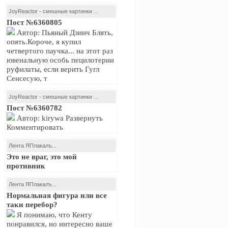
JoyReactor - смешные картинки ...
Пост №6360805
Автор: Пьяный Дзинч Блять,
опять.Короче, я купил
четвертого паучка... на этот раз
ювенальную особь пецилотерии
руфилаты, если верить Гугл
Сенсесую, т
JoyReactor - смешные картинки ...
Пост №6360782
Автор: kirywa Развернуть
Комментировать
Лента ЯПлакалъ...
Это не враг, это мой
противник
Лента ЯПлакалъ...
Нормальная фигура или все
таки перебор?
Я понимаю, что Кенту
понравился, но интересно ваше