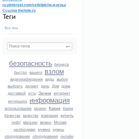
ru.pinterest.com/cetkijpk/пк-и-игры/
Ссылки thehole.ru
Теги
Все теги
безопасность
бизнеса
взлом
быстро
вашего
видеонаблюдения
виды
выбор
выбрать
делают
день
Дом
дома
Зачем
доставкой
есть
интернет
информация
интерьера
Какие
использование
казино
Какое
купить
Качества
качество
компания
лофт
магазин
можно
Москве
нужно
необходимо
нужны
оборудование
оборудования
онлайн