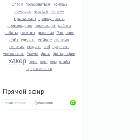
Оптом
пользоваться
Помощь
портал
помощью
Почему
правильно
преимущества
производство
происходит
работа
ремонт
работы
решение
Рождения
сайт
сейчас
сделать
система
системы
создать
спб
сущность
уникальные
Услуги
фото
фотографии
хакер
цена
чего
чем
чтобы
эффективного
Прямой эфир
Комментарии
Публикации