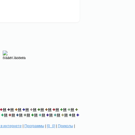
✚
💾
✚
💾
✚
💾
✚
💾
✚
💾
✚
💾
✚
💾
✚
💾
✚
💾
✚
💾
✚
✚
💾
✚
💾
✚
💾
✚
💾
✚
💾
✚
💾
✚
💾
✚
💾
✚
💾
✚
💾
✚
в интернете
|
Программы
|
[0_0]
|
Приколы
|