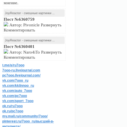
мнение.
JoyReactor - смешные картинки ...
Пост №6360759
Автор: Pivonicle Развернуть
Комментировать
JoyReactor - смешные картинки ...
Пост №6360401
Автор: Naro4iTo Развернуть
Комментировать
t.me/s/ru7ooo
7ooo-ru.livejournal.com
pc7ooo.livejournal.com/
vk.com/7ooo_ru
vk.com/kkiinnoo_ru
vk.com/auto_7ooo
vk.com/pc7ooo
vk.com/sport_7ooo
ok.ru/ru7ooo
ok.ru/pc7ooo
my.mail.ru/community/7ooo/
pinterest.ru/7ooo_ru/высший-в-
интернете/