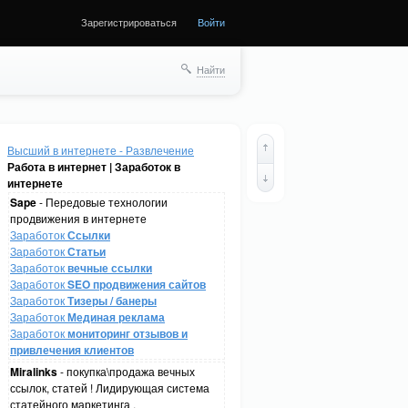
Зарегистрироваться
Войти
Найти
Высший в интернете - Развлечение
Работа в интернет | Заработок в
интернете
Sape
- Передовые технологии
продвижения в интернете
Заработок
Ссылки
Заработок
Статьи
Заработок
вечные ссылки
Заработок
SEO продвижения сайтов
Заработок
Тизеры / банеры
Заработок
Мединая реклама
Заработок
мониторинг отзывов и
привлечения клиентов
Miralinks
- покупка\продажа вечных
ссылок, статей ! Лидирующая система
статейного маркетинга .