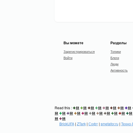
Вы можете
Разделы
Зарегистрироваться
Топики
Войти
Блоги
Люди
Активность
Read this :
✚
💾
✚
💾
✚
💾
✚
💾
✚
💾
✚
💾
✚
💾
✚
💾
💾
✚
💾
✚
💾
✚
💾
✚
💾
✚
💾
✚
💾
✚
💾
✚
💾
✚
💾
✚
💾
💾
✚
💾
BrickUFA
|
ZTark
|
Софт
|
smetafor.ru
|
Техно-