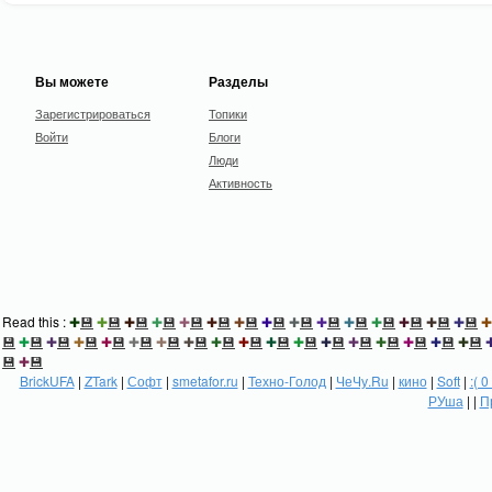
Вы можете
Разделы
Зарегистрироваться
Топики
Войти
Блоги
Люди
Активность
Read this :
✚
💾
✚
💾
✚
💾
✚
💾
✚
💾
✚
💾
✚
💾
✚
💾
✚
💾
✚
💾
✚
💾
✚
💾
✚
💾
✚
💾
✚
💾
✚
💾
✚
💾
✚
💾
✚
💾
✚
💾
✚
💾
✚
💾
✚
💾
✚
💾
✚
💾
✚
💾
✚
💾
✚
💾
✚
💾
✚
💾
✚
💾
✚
💾
✚
💾
💾
✚
💾
BrickUFA
|
ZTark
|
Софт
|
smetafor.ru
|
Техно-Голод
|
ЧеЧу.Ru
|
кино
|
Soft
|
:( 0
РУша
| |
П